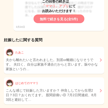
この回答の続きは
「ママリ」アプリ
にて
お読みいただけます！
無料で続きを見る(全5件)
3月24日
妊娠したに関する質問
たあこ
夫から離れたいと言われました。別居or離婚になりそうで
す。 夫曰く、自分は家族不適合だからと言います。賑やかな
家族というの…
はじめてのママリ
こんな感じで妊娠した方いますか？ 仲良ししてから生理2
日？3日？おくれてます。 股関節痛い😣 7月2日間連続、8月
3回と避妊して…