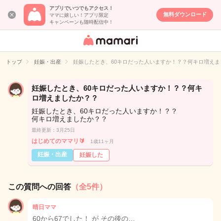
アプリでいつでもアクセス！
無料ダウンロード
ママに嬉しい！アプリ限定
キャンペーンも随時配信中！
女性専用匿名QA
アプリ・情報サ
トップ
妊娠・出産
妊娠したとき、60キロだった人いますか！？？何キロ増えま
イト
妊娠したとき、60キロだった人いますか！？？何キ
ロ増えましたか？？
妊娠したとき、60キロだった人いますか！？？
何キロ増えましたか？？
最終更新：3月25日
はじめてのママリ🔰
1歳11ヶ月
妊娠・出産
妊娠した
この質問への回答
（全5件）
晴日ママ
60から67でした！ が その後の…