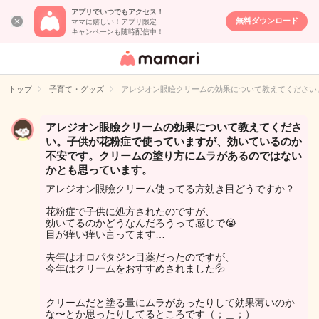
アプリでいつでもアクセス！
無料ダウンロード
ママに嬉しい！アプリ限定
キャンペーンも随時配信中！
女性専用匿名QA
アプリ・情報サ
トップ
子育て・グッズ
アレジオン眼瞼クリームの効果について教えてください
イト
アレジオン眼瞼クリームの効果について教えてくださ
い。子供が花粉症で使っていますが、効いているのか
不安です。クリームの塗り方にムラがあるのではない
かとも思っています。
アレジオン眼瞼クリーム使ってる方効き目どうですか？
花粉症で子供に処方されたのですが、
効いてるのかどうなんだろうって感じで😭
目が痒い痒い言ってます…
去年はオロパタジン目薬だったのですが、
今年はクリームをおすすめされました💦
クリームだと塗る量にムラがあったりして効果薄いのか
な〜とか思ったりしてるところです（；＿；）