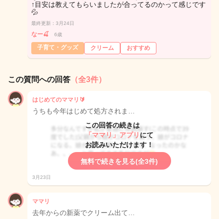
↑目安は教えてもらいましたが合ってるのかって感じです
💦
最終更新：3月24日
なー🍒
6歳
子育て・グッズ
クリーム
おすすめ
この質問への回答
（全3件）
はじめてのママリ🔰
うちも今年はじめて処方されま…
この回答の続きは
「ママリ」アプリ
にて
お読みいただけます！
無料で続きを見る(全3件)
3月23日
ママリ
去年からの新薬でクリーム出て…