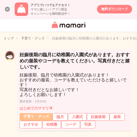
アプリでいつでもアクセス！
無料ダウンロード
ママに嬉しい！アプリ限定
キャンペーンも随時配信中！
女性専用匿名QA
アプリ・情報サ
トップ
子育て・グッズ
妊娠後期の臨月に幼稚園の入園式があります。おすすめ
イト
妊娠後期の臨月に幼稚園の入園式があります。おすす
めの服装やコーデを教えてください。写真付きだと嬉
しいです。
妊娠後期、臨月で幼稚園の入園式があります！
おすすめの服装、コーデを教えていただけると嬉しいで
す！
写真付きだとなお嬉しいです！
よろしくお願いします！
最終更新：3月25日
はじめてのママリ🔰
子育て・グッズ
臨月
入園式
妊娠後期
服装
おすすめ
幼稚園
コーデ
写真