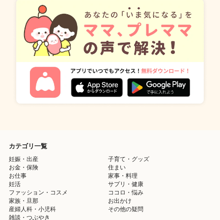
カテゴリ一覧
妊娠・出産
子育て・グッズ
お金・保険
住まい
お仕事
家事・料理
妊活
サプリ・健康
ファッション・コスメ
ココロ・悩み
家族・旦那
お出かけ
産婦人科・小児科
その他の疑問
雑談・つぶやき