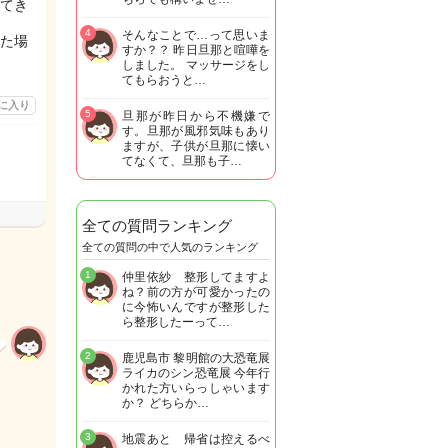
てき
4
そんなことで…って思いま
た場
すか？？ 昨日旦那と喧嘩を
しました。 マッサージをし
てもらおうと…
に入り
5
旦那が昨日から不機嫌で
す。旦那が風邪気味もあり
ますが、子供が旦那に懐い
てなくて、旦那も子…
全ての質問ランキング
全ての質問の中で人気のランキング
1
仲里依紗 整形してますよ
ね？前の方が可愛かったの
に今怖いんですが整形した
ら整形したーって…
2
鹿児島市 黎明館の大恐竜展
ライカのシン恐竜展 今年行
かれた方いらっしゃいます
か？ どちらか…
3
地震あと 帰省は控えるべ