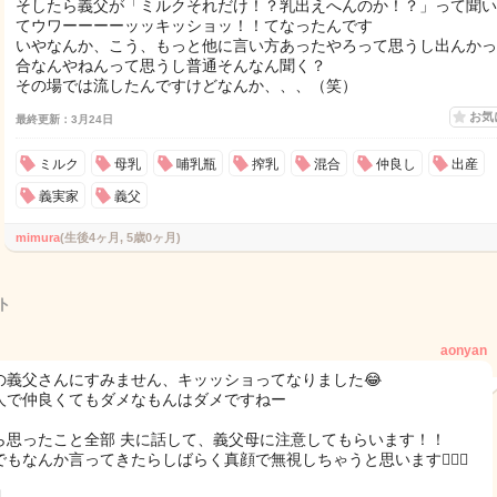
そしたら義父が「ミルクそれだけ！？乳出えへんのか！？」って聞い
てウワーーーーッッキッショッ！！てなったんです
いやなんか、こう、もっと他に言い方あったやろって思うし出んかっ
合なんやねんって思うし普通そんなん聞く？
その場では流したんですけどなんか、、、（笑）
お気
最終更新：3月24日
ミルク
母乳
哺乳瓶
搾乳
混合
仲良し
出産
義実家
義父
mimura
(生後4ヶ月, 5歳0ヶ月)
ト
aonyan
の義父さんにすみません、キッッショってなりました😂
人で仲良くてもダメなもんはダメですねー
ら思ったこと全部 夫に話して、義父母に注意してもらいます！！
でもなんか言ってきたらしばらく真顔で無視しちゃうと思います🙋🏻‍♀️
日