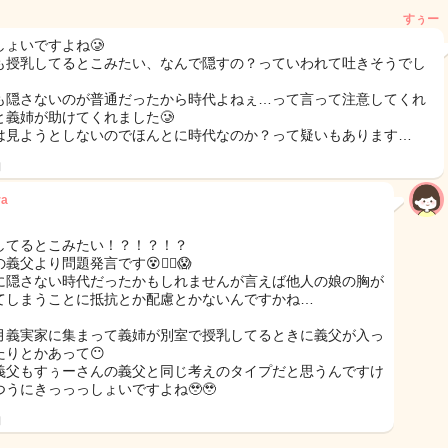
すぅー
しょいですよね🥲
も授乳してるとこみたい、なんで隠すの？っていわれて吐きそうでし
も隠さないのが普通だったから時代よねぇ…って言って注意してくれ
と義姉が助けてくれました🥲
は見ようとしないのでほんとに時代なのか？って疑いもあります…
日
ra
してるとこみたい！？！？！？
義父より問題発言です😵😵‍💫😱
に隠さない時代だったかもしれませんが言えば他人の娘の胸が
てしまうことに抵抗とか配慮とかないんですかね…
月義実家に集まって義姉が別室で授乳してるときに義父が入っ
たりとかあって😶
義父もすぅーさんの義父と同じ考えのタイプだと思うんですけ
つうにきっっっしょいですよね🥹🥹
日