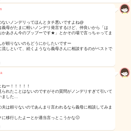
n
のないノンデリってほんとタチ悪いですよね@
は義母がたまに軽いノンデリ発言するけど、仲良いから「は
おかあさん今のブッブーです★」とかその場で言っちゃってま
んが頼りないのもどうにかしたいですー
に流しといて、続くようなら義母さんに相談するのがベストで
日
ra
よねー！！！！！
見られたことはないのですがその質問がノンデリすぎて引いて
いました…
の夫は頼りないのであんまり言われるなら義母に相談してみま
クに移行したよーとか適当言っとこうかな🤢
日