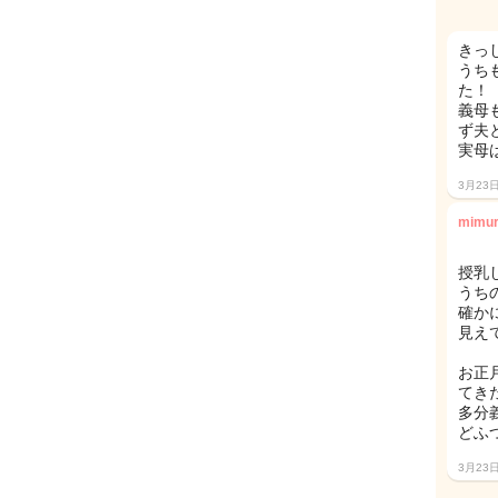
きっ
うち
た！
義母
ず夫
実母
3月23
mimu
授乳
うちの
確か
見え
お正
てき
多分
どふ
3月23