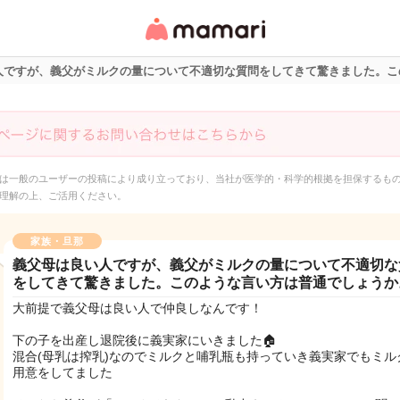
女性専用匿名QAアプ
リ・情報サイト
人ですが、義父がミルクの量について不適切な質問をしてきて驚きました。こ
は一般のユーザーの投稿により成り立っており、当社が医学的・科学的根拠を担保するも
理解の上、ご活用ください。
家族・旦那
義父母は良い人ですが、義父がミルクの量について不適切な
をしてきて驚きました。このような言い方は普通でしょうか
大前提で義父母は良い人で仲良しなんです！
下の子を出産し退院後に義実家にいきました🏠
混合(母乳は搾乳)なのでミルクと哺乳瓶も持っていき義実家でもミル
用意をしてました