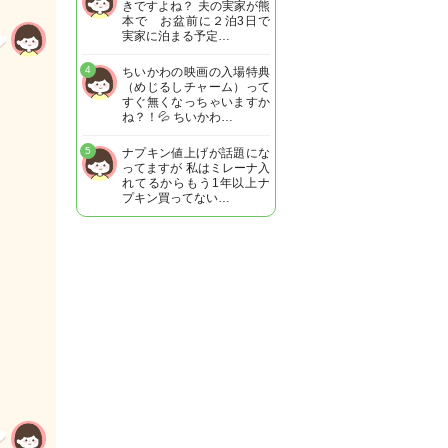
きですよね？ 夫の実家が熊
本で お盆前に２泊3日で
実家に泊まる予定…
4
ちいかわの映画の入場特典
（めじるしチャーム）って
すぐ無くなっちゃいますか
ね？！💦 ちいかわ…
5
ナプキン値上げが話題にな
ってますが 私はミレーナ入
れてるからもう1年以上ナ
プキン買ってない…