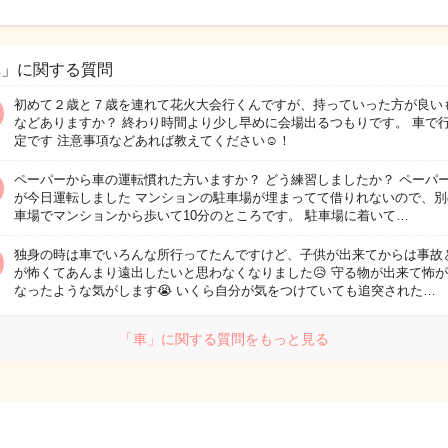
車」に関する質問
初めて２歳と７歳を連れて花火大会行くんですが、持っていった方が良い
などありますか？ 終わり時間より少し早めに会場出るつもりです。 車で
定です 注意事項などあれば教えてください☺️！
ペーパーから車の運転慣れた方いますか？ どう練習しましたか？ ペーパ
が今日運転しました マンションの駐車場が埋まってて借りれないので、別
車場でマンションから歩いて10分のところです。 駐車場に着いて…
独身の時は車でいろんな所行ってたんですけど、子供が出来てからは事故
が怖くてあんまり遠出したいと思わなくなりました😥 守る物が出来て怖
なったような気がします😭 いくら自分が気をつけていても追突された…
「車」に関する質問をもっと見る