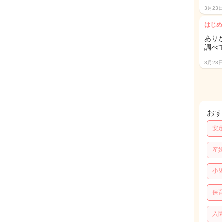
3月23
はじめ
あり
調べ
3月23
お
安
産
小
保
入