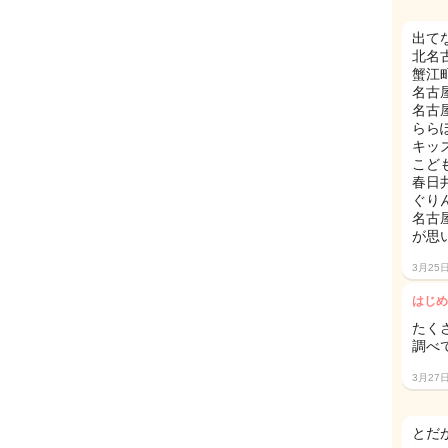
出て
北名
蟹江
名古
名古
らら
キッ
こど
春日
ぐり
名古
が思
3月25
はじめ
たく
調べて
3月27
とだ