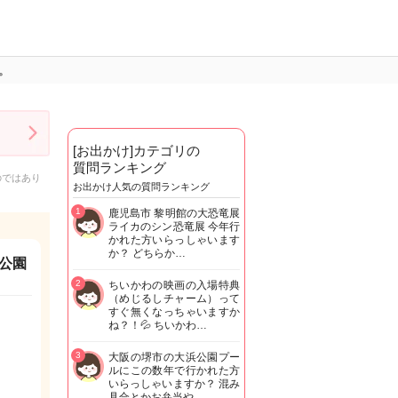
。
[お出かけ]カテゴリの
質問ランキング
のではあり
お出かけ人気の質問ランキング
1
鹿児島市 黎明館の大恐竜展
ライカのシン恐竜展 今年行
かれた方いらっしゃいます
か？ どちらか…
公園
2
ちいかわの映画の入場特典
（めじるしチャーム）って
すぐ無くなっちゃいますか
ね？！💦 ちいかわ…
3
大阪の堺市の大浜公園プー
ルにこの数年で行かれた方
いらっしゃいますか？ 混み
具合とかお弁当や…