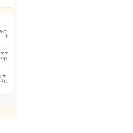
もの
行く予
ーです
の駐
とか
がりに