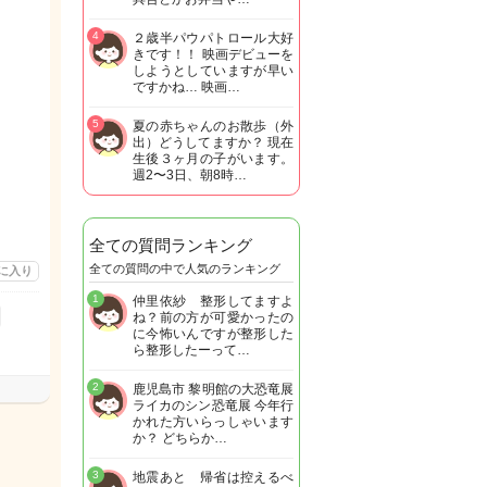
4
２歳半パウパトロール大好
きです！！ 映画デビューを
しようとしていますが早い
ですかね… 映画…
5
夏の赤ちゃんのお散歩（外
出）どうしてますか？ 現在
生後３ヶ月の子がいます。
週2〜3日、朝8時…
全ての質問ランキング
全ての質問の中で人気のランキング
に入り
1
仲里依紗 整形してますよ
ね？前の方が可愛かったの
に今怖いんですが整形した
ら整形したーって…
2
鹿児島市 黎明館の大恐竜展
ライカのシン恐竜展 今年行
かれた方いらっしゃいます
か？ どちらか…
3
地震あと 帰省は控えるべ