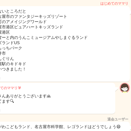
はじめてのママリ
ないところだと
古屋市のファンタジーキッズリゾート
町のアメイジングワールド
屋市港区ピュアハートキッズランド
屋港区
ぽーと内のうんこミュージアムやしまぐるランド
ズランドUS
もっちパーク
井市
んぐりん
屋駅のキドキド
いつきました！
日
てのママリ🔰
さんありがとうございます🙏
ます🔍
日
退会ユーザー
がわこどもランド、名古屋市科学館、レゴランドはどうでしょう😄