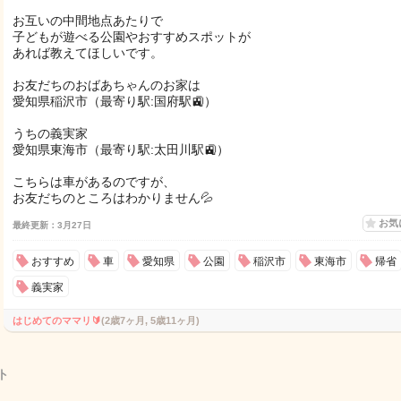
お互いの中間地点あたりで
子どもが遊べる公園やおすすめスポットが
あれば教えてほしいです。
お友だちのおばあちゃんのお家は
愛知県稲沢市（最寄り駅:国府駅🚉）
うちの義実家
愛知県東海市（最寄り駅:太田川駅🚉）
こちらは車があるのですが、
お友だちのところはわかりません💦
お気
最終更新：3月27日
おすすめ
車
愛知県
公園
稲沢市
東海市
帰省
義実家
はじめてのママリ🔰
(2歳7ヶ月, 5歳11ヶ月)
ト