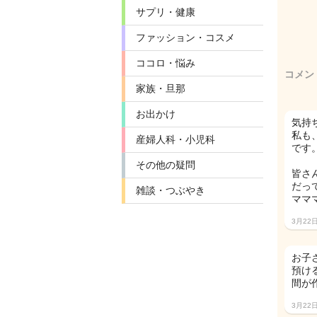
サプリ・健康
ファッション・コスメ
ココロ・悩み
コメン
家族・旦那
お出かけ
気持
私も
産婦人科・小児科
です
その他の疑問
皆さ
だっ
雑談・つぶやき
ママ
3月22
お子
預け
間が
3月22