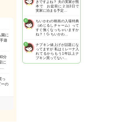
きですよね？ 夫の実家が熊
本で お盆前に２泊3日で
実家に泊まる予定…
4
ちいかわの映画の入場特典
（めじるしチャーム）って
すぐ無くなっちゃいますか
ね？！💦 ちいかわ…
も園に
手遊
5
ナプキン値上げが話題にな
ってますが 私はミレーナ入
れてるからもう1年以上ナ
0分
プキン買ってない…
室に
で…
買っ
ビーの