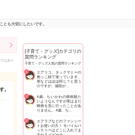
ことも大切にしたいです。
[子育て・グッズ]カテゴリの
質問ランキング
のではあり
子育て・グッズ人気の質問ランキング
1
エアリコ、タックマミーの
抱っこ紐で迷っています。
形などはほほ同じ？と思う
のですが、値段が…
す。
2
4歳、ちいかわの映画観た
いようなんですが実はまだ
映画を見に行ったことがあ
りません。 4歳、ち…
3
エアラブなどのファンシー
トお使いの方！ モバイルバ
ッテリーはどこに入れてま
すか？ ベビーカ…