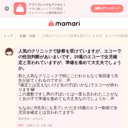
アプリでいつでもアクセス！
無料ダウンロード
ママに嬉しい！アプリ限定
キャンペーンも随時配信中！
女性専用匿名QA
アプリ・情報サ
トップ
妊娠・出産
人気のクリニックで診察を受けていますが、エコーでの性別
イト
人気のクリニックで診察を受けていますが、エコーで
の性別判断があいまいです。19週のエコーで女児確
定と言われていますが、準備を進めて大丈夫でしょう
か。
割と人気なクリニックで特にこだわりもなく毎回違う先
生が診てくれるのですが…💭
｢確定とは言えないけど女の子ぽいかな｣でエコーが終わ
ります😂
この週数ですし男の子ぽいとは一度も言われたことがな
く女の子で準備を進めても大丈夫なのでしょうか…💭
ちなみにR先生にも見ていただき19週のエコー動画で女
児完全確定とは言われてます💦
最終更新：3月22日
mii
生後3ヶ月, 6歳, 8歳