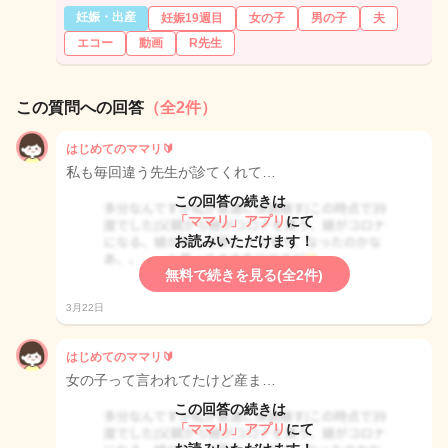
妊娠・出産
妊娠19週目
女の子
男の子
夫
エコー
動画
R先生
この質問への回答
（全2件）
はじめてのママリ🔰
私も毎回違う先生が診てくれて…
この回答の続きは
「ママリ」アプリ
にて
お読みいただけます！
無料で続きを見る(全2件)
3月22日
はじめてのママリ🔰
女の子って言われてたけど産ま…
この回答の続きは
「ママリ」アプリ
にて