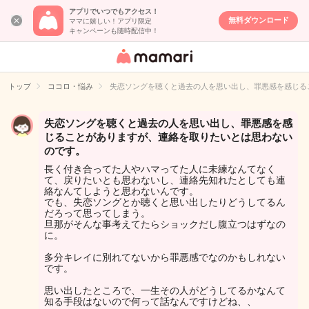
アプリでいつでもアクセス！
無料ダウンロード
ママに嬉しい！アプリ限定
キャンペーンも随時配信中！
女性専用匿名QA
アプリ・情報サ
トップ
ココロ・悩み
失恋ソングを聴くと過去の人を思い出し、罪悪感を感じる
イト
失恋ソングを聴くと過去の人を思い出し、罪悪感を感
じることがありますが、連絡を取りたいとは思わない
のです。
長く付き合ってた人やハマってた人に未練なんてなく
て、戻りたいとも思わないし、連絡先知れたとしても連
絡なんてしようと思わないんです。
でも、失恋ソングとか聴くと思い出したりどうしてるん
だろって思ってしまう。
旦那がそんな事考えてたらショックだし腹立つはずなの
に。
多分キレイに別れてないから罪悪感でなのかもしれない
です。
思い出したところで、一生その人がどうしてるかなんて
知る手段はないので何って話なんですけどね、、