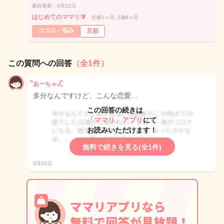
最終更新：3月22日
はじめてのママリ🔰
生後1ヶ月, 1歳8ヶ月
ココロ・悩み
旦那
この質問への回答
（全1件）
ᩚあーちゃんᩚ
多分なんですけど、こんな恋愛…
この回答の続きは
「ママリ」アプリ
にて
お読みいただけます！
無料で続きを見る(全1件)
3月22日