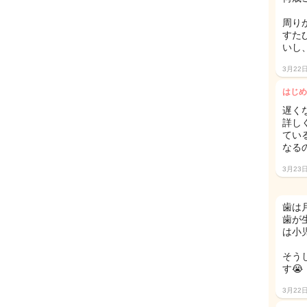
周り
すた
いし
3月22
はじめ
遅く
詳し
てい
なる
3月23
歯は
歯が
は小
そう
す😭
3月22