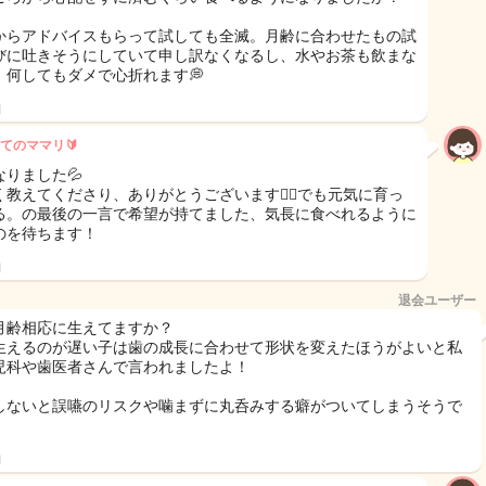
からアドバイスもらって試しても全滅。月齢に合わせたもの試
びに吐きそうにしていて申し訳なくなるし、水やお茶も飲まな
、何してもダメで心折れます💭
日
てのママリ🔰
なりました💦
く教えてくださり、ありがとうございます🙇‍♀️でも元気に育っ
る。の最後の一言で希望が持てました、気長に食べれるように
のを待ちます！
日
退会ユーザー
月齢相応に生えてますか？
生えるのが遅い子は歯の成長に合わせて形状を変えたほうがよいと私
児科や歯医者さんで言われましたよ！
しないと誤嚥のリスクや噛まずに丸呑みする癖がついてしまうそうで
日