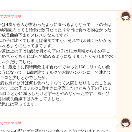
日
てのママリ🔰
子は4歳から人が変わったように食べるようなって、下の子は
で幼稚園入っても給食は数口だったり今日は食べる物なかった
で成長曲線下まだスレスレなんですが。
代の子に比べてしまえば偏食ですが、それでも5歳くらいから
べれるようになってきてます。
お茶は上の子は1歳3か月から下の子は11カ月頃からあの手こ
でめちゃくちゃねばって飲めるようになりましたがそれまで水
ミルクだけでした。
クも1歳近くに四時間飲まず食わずでやっと160ミリくらい飲
ようになって、1歳健診でミルクでお腹パンパンにして連れて
7キロと少しとかでしたが。
2歳も風邪ひけば何も食べなくなって入院したりもしたことあ
ので、上の子はミルク1歳すぎに卒業したけどもう下の子はミ
1日1回とかに減らしたけどずーとやめなかったです。風邪ひ
毎回成長曲線下はみ出してました。
元気には育ってます。
日
てのママリ🔰
ごろから心配せずに済むぐらい食べるようになりましたか？