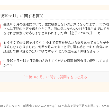
後10ヶ月」に関する質問
生後10ヶ月の発達について。主に模倣しないのが気になってます。 市の
さんに下記の内容を伝えたところ、特に気にならないけど1歳半までにで
なければ個別で対応しますと言われました😂 【息子について】 ・月…
もうすぐで生後10ヶ月です！ 今まで名前を呼んだら振り返ってましたが
り返らなくなりました。何回か呼んでやっと振り返る感じです！ 自分の名
認識して振り返るのはいつ頃ですか？ また模倣も全く興味なさそう…
生後10ヶ月〜11ヶ月完母の方教えてください🙇🏻‍♀️ 離乳食後の授乳してます
か？？
「生後10ヶ月」に関する質問をもっと見る
10ヶ月になるが、離乳食をほとんど食べず、咳と鼻水で栄養不足が心配です。いつ