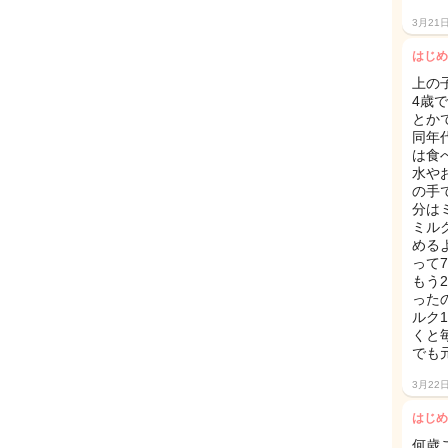
3月21
はじめ
上の
4歳
とか
同年
は食
水や
の手
分は
ミル
める
って
もう
った
ルク
くと
でも
3月22
はじめ
何歳