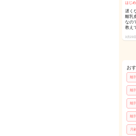
はじめ
遅く
離乳
なの
教えて
3月23
お
離
離
離
離
月