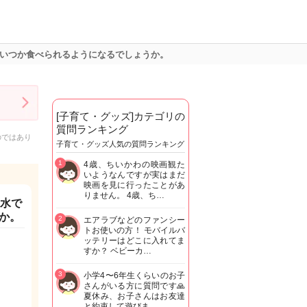
。いつか食べられるようになるでしょうか。
[子育て・グッズ]カテゴリの
質問ランキング
のではあり
子育て・グッズ人気の質問ランキング
1
4歳、ちいかわの映画観た
いようなんですが実はまだ
映画を見に行ったことがあ
りません。 4歳、ち…
鼻水で
か。
2
エアラブなどのファンシー
トお使いの方！ モバイルバ
ッテリーはどこに入れてま
すか？ ベビーカ…
3
小学4〜6年生くらいのお子
さんがいる方に質問です🙏
夏休み、お子さんはお友達
と約束して遊びま…