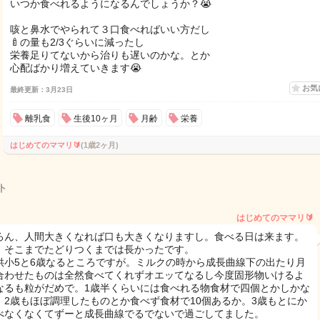
いつか食べれるようになるんでしょうか？😭
咳と鼻水でやられて３口食べればいい方だし
🍼の量も2/3ぐらいに減ったし
栄養足りてないから治りも遅いのかな。とか
心配ばかり増えていきます😭
お気
最終更新：3月23日
離乳食
生後10ヶ月
月齢
栄養
はじめてのママリ🔰
(1歳2ヶ月)
ト
はじめてのママリ🔰
ろん、人間大きくなれば口も大きくなりますし。食べる日は来ます。
、そこまでたどりつくまでは長かったです。
供小5と6歳なるところですが。ミルクの時から成長曲線下の出たり月
合わせたものは全然食べてくれずオエッてなるし今度固形物いけるよ
なるも粒がだめで。1歳半くらいには食べれる物食材で四個とかしかな
、2歳もほぼ調理したものとか食べず食材で10個あるか。3歳もとにか
べなくなくてずーと成長曲線でるでないで過ごしてました。