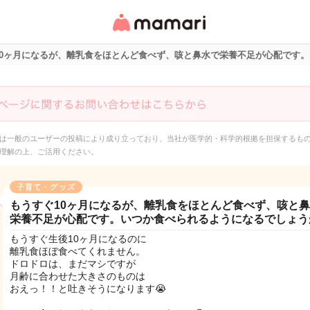
女性専用匿名QAアプ
リ・情報サイト
10ヶ月になるが、離乳食をほとんど食べず、咳と鼻水で栄養不足が心配です
は一般のユーザーの投稿により成り立っており、当社が医学的・科学的根拠を担保するも
理解の上、ご活用ください。
子育て・グッズ
もうすぐ10ヶ月になるが、離乳食をほとんど食べず、咳と
栄養不足が心配です。いつか食べられるようになるでしょう
もうすぐ生後10ヶ月になるのに
離乳食ほぼ食べてくれません。
ドロドロは、まだマシですが
月齢に合わせた大きさのものは
おえっ！！と吐きそうになります😭