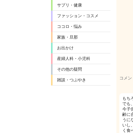
サプリ・健康
ファッション・コスメ
ココロ・悩み
家族・旦那
お出かけ
産婦人科・小児科
その他の疑問
コメン
雑談・つぶやき
もち
でも
今子
齢に
うに
いし
く食