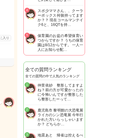
4
スポ少ママさん、、クーラ
ーボックス何個持ってます
か？？ 現在コールマンテイ
ク6と、16QTを持…
5
保育園のお盆の希望保育い
に入り
つからですか？ うちの保育
園は8/12からです。 一人一
人にお知らせ配…
全ての質問ランキング
全ての質問の中で人気のランキング
1
仲里依紗 整形してますよ
ね？前の方が可愛かったの
に今怖いんですが整形した
ら整形したーって…
2
鹿児島市 黎明館の大恐竜展
ライカのシン恐竜展 今年行
かれた方いらっしゃいます
か？ どちらか…
3
地震あと 帰省は控えるべ