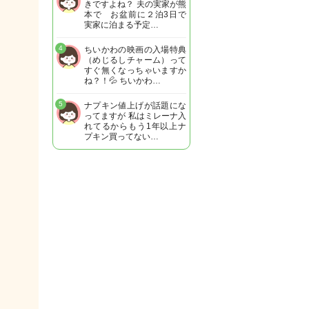
きですよね？ 夫の実家が熊
本で お盆前に２泊3日で
実家に泊まる予定…
4
ちいかわの映画の入場特典
（めじるしチャーム）って
すぐ無くなっちゃいますか
ね？！💦 ちいかわ…
5
ナプキン値上げが話題にな
ってますが 私はミレーナ入
れてるからもう1年以上ナ
プキン買ってない…