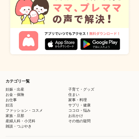
カテゴリ一覧
妊娠・出産
子育て・グッズ
お金・保険
住まい
お仕事
家事・料理
妊活
サプリ・健康
ファッション・コスメ
ココロ・悩み
家族・旦那
お出かけ
産婦人科・小児科
その他の疑問
雑談・つぶやき