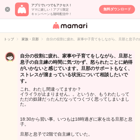
アプリでいつでもアクセス！
無料ダウンロード
ママに嬉しい！アプリ限定
キャンペーンも随時配信中！
女性専用匿名QA
アプリ・情報サ
トップ
家族・旦那
自分の役割に疲れ、家事や子育てをしながら、旦那と息子の
イト
自分の役割に疲れ、家事や子育てをしながら、旦那と
息子の自主練の時間に気づかず、怒られたことに納得
がいかないと感じています。旦那のサポートもなく、
ストレスが溜まっている状況について相談したいで
す。
これ、わたし間違ってますか？
イライラが止まりません。。というか、もうわたしって
ただの奴隷だったんだなってつくづく思ってしまいまし
た。
18:30から習い事。いつもは18時過ぎに家を出る旦那と息
子。
旦那と息子で2階で自主練していた。