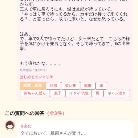
からず。
三人で車に戻ろうにも、鍵は旦那が持っていて。
「やっぱり車で待ってるから、カギだけ持って来てくれ
る？」と言ったら、取りに来いと、なぜか怒っている。
はあ、、、、
で、車で3人で待ってたけど、戻っ来たとて、こちらの様
子を気にかける発言もなく。そして帰ってきて、⬆️の出来
事。
もう疲れたな。。。。
最終更新：3月25日
はじめてのママリ🔰
家族・旦那
旦那
習い事
家事
車
赤ちゃん返り
息子
イヤイヤ期
男
ギャン泣き
この質問への回答
（全3件）
さあた
全てにおいて、旦那さんが受け…