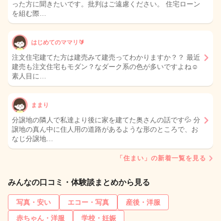
った方に聞きたいです。批判はご遠慮ください。 住宅ローン
を組む際…
はじめてのママリ🔰
注文住宅建てた方は建売みて建売ってわかりますか？？ 最近
建売も注文住宅もモダン？なダーク系の色が多いですよね☺️
素人目に…
ままり
分譲地の隣人で私達より後に家を建てた奥さんの話です💦 分
譲地の真ん中に住人用の道路があるような形のところで、お
なじ分譲地…
「住まい」の新着一覧を見る
みんなの口コミ・体験談まとめから見る
写真・安い
エコー・写真
産後・洋服
赤ちゃん・洋服
学校・妊娠