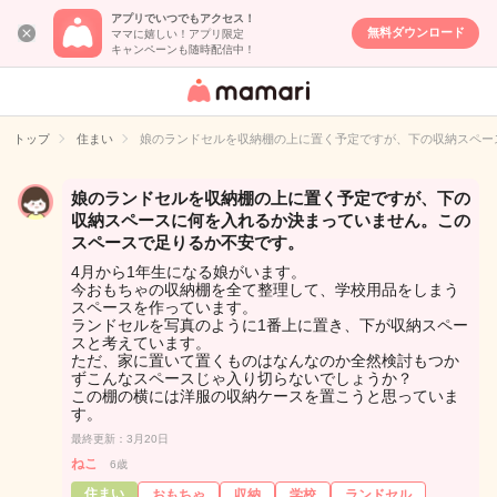
アプリでいつでもアクセス！
無料ダウンロード
ママに嬉しい！アプリ限定
キャンペーンも随時配信中！
女性専用匿名QA
アプリ・情報サ
トップ
住まい
娘のランドセルを収納棚の上に置く予定ですが、下の収納スペー
イト
娘のランドセルを収納棚の上に置く予定ですが、下の
収納スペースに何を入れるか決まっていません。この
スペースで足りるか不安です。
4月から1年生になる娘がいます。
今おもちゃの収納棚を全て整理して、学校用品をしまう
スペースを作っています。
ランドセルを写真のように1番上に置き、下が収納スペー
スと考えています。
ただ、家に置いて置くものはなんなのか全然検討もつか
ずこんなスペースじゃ入り切らないでしょうか？
この棚の横には洋服の収納ケースを置こうと思っていま
す。
最終更新：3月20日
ねこ
6歳
住まい
おもちゃ
収納
学校
ランドセル