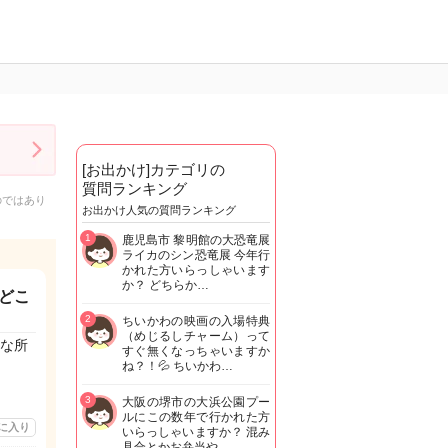
[お出かけ]カテゴリの
質問ランキング
のではあり
お出かけ人気の質問ランキング
1
鹿児島市 黎明館の大恐竜展
ライカのシン恐竜展 今年行
かれた方いらっしゃいます
か？ どちらか…
どこ
2
ちいかわの映画の入場特典
（めじるしチャーム）って
な所
すぐ無くなっちゃいますか
ね？！💦 ちいかわ…
3
大阪の堺市の大浜公園プー
ルにこの数年で行かれた方
に入り
いらっしゃいますか？ 混み
具合とかお弁当や…