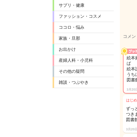
サプリ・健康
ファッション・コスメ
ココロ・悩み
コメン
家族・旦那
お出かけ
絵本
産婦人科・小児科
ば
絵本
その他の疑問
うち
図書
雑談・つぶやき
3月20
はじめ
ずっ
つきま
図書
3月20