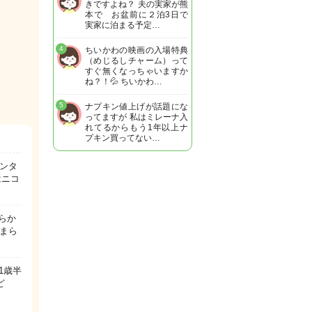
きですよね？ 夫の実家が熊
本で お盆前に２泊3日で
実家に泊まる予定…
4
ちいかわの映画の入場特典
（めじるしチャーム）って
すぐ無くなっちゃいますか
ね？！💦 ちいかわ…
5
ナプキン値上げが話題にな
ってますが 私はミレーナ入
れてるからもう1年以上ナ
プキン買ってない…
ンタ
はニコ
らか
まら
1歳半
ど