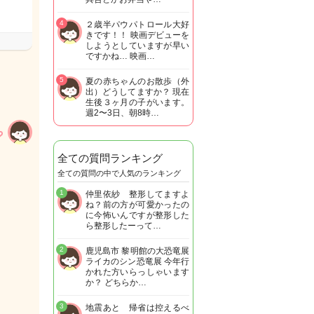
4
２歳半パウパトロール大好
きです！！ 映画デビューを
しようとしていますが早い
ですかね… 映画…
5
夏の赤ちゃんのお散歩（外
出）どうしてますか？ 現在
生後３ヶ月の子がいます。
週2〜3日、朝8時…
全ての質問ランキング
全ての質問の中で人気のランキング
1
仲里依紗 整形してますよ
ね？前の方が可愛かったの
に今怖いんですが整形した
ら整形したーって…
2
鹿児島市 黎明館の大恐竜展
ライカのシン恐竜展 今年行
かれた方いらっしゃいます
か？ どちらか…
3
地震あと 帰省は控えるべ