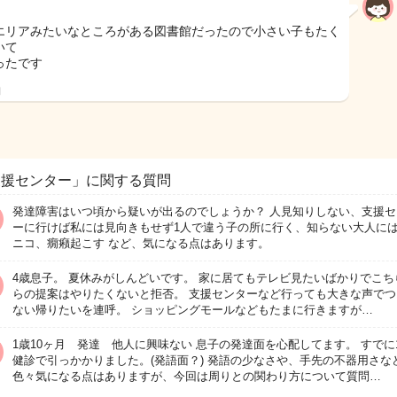
エリアみたいなところがある図書館だったので小さい子もたく
いて
ったです
日
支援センター」に関する質問
発達障害はいつ頃から疑いが出るのでしょうか？ 人見知りしない、支援セ
ーに行けば私には見向きもせず1人で違う子の所に行く、知らない大人に
ニコ、癇癪起こす など、気になる点はあります。
4歳息子。 夏休みがしんどいです。 家に居てもテレビ見たいばかりでこち
らの提案はやりたくないと拒否。 支援センターなど行っても大きな声でつ
ない帰りたいを連呼。 ショッピングモールなどもたまに行きますが…
1歳10ヶ月 発達 他人に興味ない 息子の発達面を心配してます。 すでに
健診で引っかかりました。(発語面？) 発語の少なさや、手先の不器用さな
色々気になる点はありますが、今回は周りとの関わり方について質問…