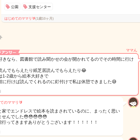
公園
支援センター
はじめてのママリ🔰
(1歳10ヶ月)
ト
ママん
好きなら、図書館で読み聞かせの会が開かれてるのでその時間に行け
読んでもらえたり紙芝居読んでもらえたり😂
は1-2歳から絵本大好きで
館に行けば読んでくれるのに釘付けで私は休憩できました😅
日
てのママリ🔰
と家でエンドレスで絵本を読まされているのに、まったく思い
せんでした😳😳😳😳😳
館行ってきますありがとうございます！！！！！！
日