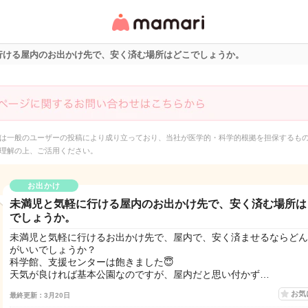
女性専用匿名QAアプ
リ・情報サイト
行ける屋内のお出かけ先で、安く済む場所はどこでしょうか。
は一般のユーザーの投稿により成り立っており、当社が医学的・科学的根拠を担保するも
理解の上、ご活用ください。
お出かけ
未満児と気軽に行ける屋内のお出かけ先で、安く済む場所は
でしょうか。
未満児と気軽に行けるお出かけ先で、屋内で、安く済ませるならどん
がいいでしょうか？
科学館、支援センターは飽きました😇
天気が良ければ基本公園なのですが、屋内だと思い付かず…
お気
最終更新：3月20日