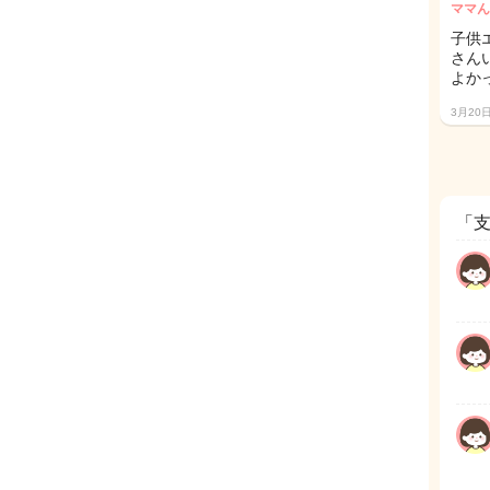
ママん
子供
さん
よか
3月20
「