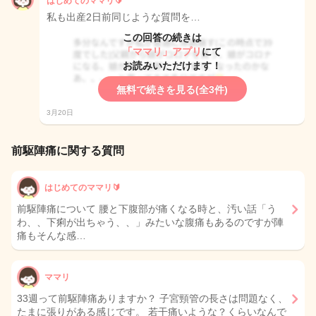
はじめてのママリ🔰
私も出産2日前同じような質問を…
この回答の続きは
「ママリ」アプリ
にて
お読みいただけます！
無料で続きを見る(全3件)
3月20日
前駆陣痛に関する質問
はじめてのママリ🔰‪
前駆陣痛について 腰と下腹部が痛くなる時と、汚い話「う
わ、、下痢が出ちゃう、、」みたいな腹痛もあるのですが陣
痛もそんな感…
ママリ
33週って前駆陣痛ありますか？ 子宮頸管の長さは問題なく、
たまに張りがある感じです。 若干痛いような？くらいなんで