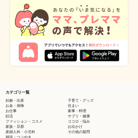
カテゴリ一覧
妊娠・出産
子育て・グッズ
お金・保険
住まい
お仕事
家事・料理
妊活
サプリ・健康
ファッション・コスメ
ココロ・悩み
家族・旦那
お出かけ
産婦人科・小児科
その他の疑問
雑談・つぶやき