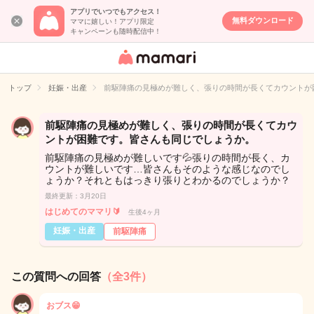
アプリでいつでもアクセス！
無料ダウンロード
ママに嬉しい！アプリ限定
キャンペーンも随時配信中！
女性専用匿名QA
アプリ・情報サ
トップ
妊娠・出産
前駆陣痛の見極めが難しく、張りの時間が長くてカウントが
イト
前駆陣痛の見極めが難しく、張りの時間が長くてカウ
ントが困難です。皆さんも同じでしょうか。
前駆陣痛の見極めが難しいです💦張りの時間が長く、カ
ウントが難しいです…皆さんもそのような感じなのでし
ょうか？それともはっきり張りとわかるのでしょうか？
最終更新：3月20日
はじめてのママリ🔰
生後4ヶ月
妊娠・出産
前駆陣痛
この質問への回答
（全3件）
おブス😁