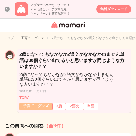
アプリでいつでもアクセス！
無料ダウンロード
ママに嬉しい！アプリ限定
キャンペーンも随時配信中！
女性専用匿名QA
アプリ・情報サ
トップ
子育て・グッズ
2歳になってもなかなか2語文がなかなか出ません単語は
イト
2歳になってもなかなか2語文がなかなか出ません単
語は30個ぐらい出てるかと思いますが同じような方
いますか？？
2歳になってもなかなか2語文がなかなか出ません
単語は30個ぐらい出てるかと思いますが同じよう
な方いますか？？
最終更新：3月17日
TORA
子育て・グッズ
2歳
2語文
単語
この質問への回答
（全3件）