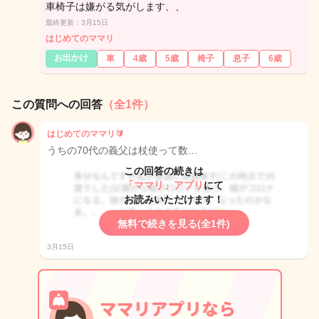
車椅子は嫌がる気がします、、
最終更新：3月15日
はじめてのママリ
お出かけ
車
4歳
5歳
椅子
息子
6歳
この質問への回答
（全1件）
はじめてのママリ🔰
うちの70代の義父は杖使って数…
この回答の続きは
「ママリ」アプリ
にて
お読みいただけます！
無料で続きを見る(全1件)
3月15日