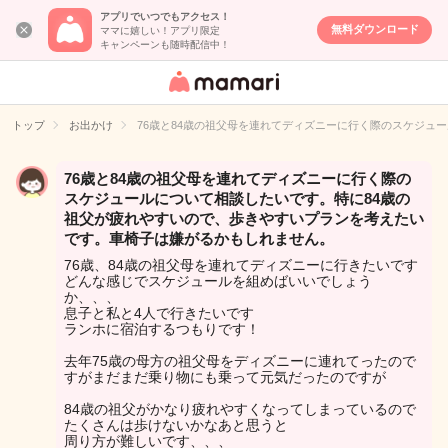
アプリでいつでもアクセス！
無料ダウンロード
ママに嬉しい！アプリ限定
キャンペーンも随時配信中！
女性専用匿名QA
アプリ・情報サ
トップ
お出かけ
76歳と84歳の祖父母を連れてディズニーに行く際のスケジュ
イト
76歳と84歳の祖父母を連れてディズニーに行く際の
スケジュールについて相談したいです。特に84歳の
祖父が疲れやすいので、歩きやすいプランを考えたい
です。車椅子は嫌がるかもしれません。
76歳、84歳の祖父母を連れてディズニーに行きたいです
どんな感じでスケジュールを組めばいいでしょう
か、、、
息子と私と4人で行きたいです
ランホに宿泊するつもりです！
去年75歳の母方の祖父母をディズニーに連れてったので
すがまだまだ乗り物にも乗って元気だったのですが
84歳の祖父がかなり疲れやすくなってしまっているので
たくさんは歩けないかなあと思うと
周り方が難しいです、、、