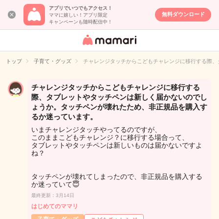
アプリでいつでもアクセス！
無料ダウンロード
ママに嬉しい！アプリ限定
キャンペーンも随時配信中！
女性専用匿名QA
アプリ・情報サ
トップ
子育て・グッズ
チャレンジタッチからこどもチャレンジに移行する際、
イト
チャレンジタッチからこどもチャレンジに移行する
際、タブレットやタッチペンは新しく届かないのでし
ょうか。タッチペンが壊れたため、非正規品を購入す
るか迷っています。
いまチャレンジタッチやってるのですが、
このままこどもチャレンジ？に移行する場合って、
タブレットやタッチペンは新しいものは届かないですよ
ね？
タッチペンが壊れてしまったので、非正規品を購入する
か迷っていて😇
最終更新：3月14日
はじめてのママリ