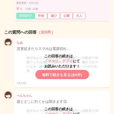
最終更新：3月13日
すぅ
10歳, 13歳
お出かけ
学校
遊び
公園
主人
この質問への回答
（全6件）
なあ
災害起きたりスマホは電源切れ…
この回答の続きは
「ママリ」アプリ
にて
お読みいただけます！
無料で続きを見る(全6件)
3月13日
ぺんちゃん
誰とどこに行くかは聞きます🤔
この回答の続きは