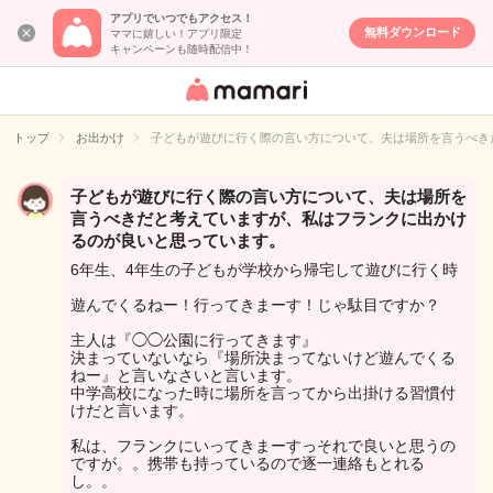
アプリでいつでもアクセス！
無料ダウンロード
ママに嬉しい！アプリ限定
キャンペーンも随時配信中！
女性専用匿名QA
アプリ・情報サ
トップ
お出かけ
子どもが遊びに行く際の言い方について、夫は場所を言うべき
イト
子どもが遊びに行く際の言い方について、夫は場所を
言うべきだと考えていますが、私はフランクに出かけ
るのが良いと思っています。
6年生、4年生の子どもが学校から帰宅して遊びに行く時
遊んでくるねー！行ってきまーす！じゃ駄目ですか？
主人は『◯◯公園に行ってきます』
決まっていないなら『場所決まってないけど遊んでくる
ねー』と言いなさいと言います。
中学高校になった時に場所を言ってから出掛ける習慣付
けだと言います。
私は、フランクにいってきまーすっそれで良いと思うの
ですが。。携帯も持っているので逐一連絡もとれる
し。。