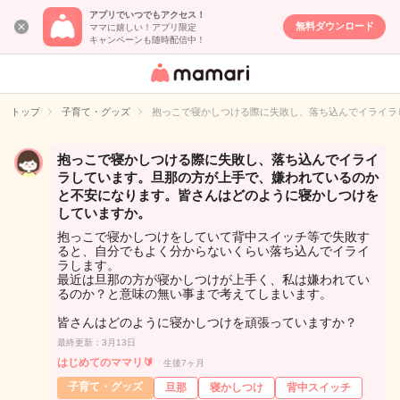
アプリでいつでもアクセス！
無料ダウンロード
ママに嬉しい！アプリ限定
キャンペーンも随時配信中！
女性専用匿名QA
アプリ・情報サ
トップ
子育て・グッズ
抱っこで寝かしつける際に失敗し、落ち込んでイライラ
イト
抱っこで寝かしつける際に失敗し、落ち込んでイライ
ラしています。旦那の方が上手で、嫌われているのか
と不安になります。皆さんはどのように寝かしつけを
していますか。
抱っこで寝かしつけをしていて背中スイッチ等で失敗す
ると、自分でもよく分からないくらい落ち込んでイライ
ラします。
最近は旦那の方が寝かしつけが上手く、私は嫌われてい
るのか？と意味の無い事まで考えてしまいます。
皆さんはどのように寝かしつけを頑張っていますか？
最終更新：3月13日
はじめてのママリ🔰
生後7ヶ月
子育て・グッズ
旦那
寝かしつけ
背中スイッチ