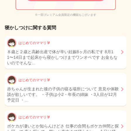
※一部プレミアム会員限定の機能もございます
寝かしつけに関する質問
はじめてのママリ🔰
８歳と２歳と高齢出産で体が辛い妊娠8ヶ月の私です 8月1
1〜14日まで起床から寝かしつけまでワンオペです お金もな
いのでそんな…
はじめてのママリ🔰
赤ちゃんが生まれた後の子供の寝る場所について 意見や体験
談が欲しいです。 ・子供は小2・年長の姉妹 ・3人目が12月
予定日 ・…
はじめてのママリ🔰
ポケカが凄いとか知らんけどさ 仕事の合間もポケカ仲間と探