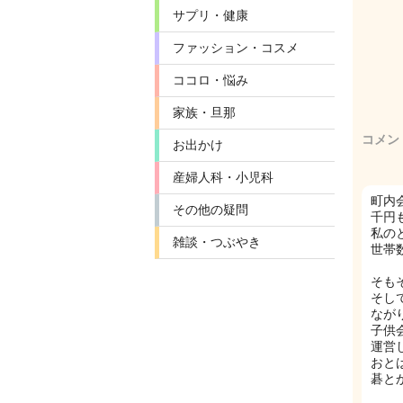
サプリ・健康
ファッション・コスメ
ココロ・悩み
家族・旦那
コメン
お出かけ
産婦人科・小児科
町内
その他の疑問
千円
私の
雑談・つぶやき
世帯
そも
そし
なが
子供
運営
おと
碁と