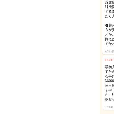
避難
対策
する
たり
引越
方が
とか
例え
すか
3月13
FIGH
最初
てた
る事
36
色々
す‪
面、
させ
3月13