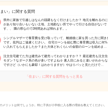
住まい」に関する質問
県外に家族で引越しはなんの躊躇もなく行けましたか？ 地元を離れるのに
があり知り合いもいない土地、土地勘ない所でやって行ける自信がないで
す、、 隣の県なので2時間あれば帰れます。。
シングルマザーで養育費を受け取っていて、離婚後に家を買った方に聞き
です。批判はご遠慮ください。 住宅ローンを組む際に養育費は収入に何%
い入れてもらえましたか？また大体どれくらいの金額のローンを組めま…
注文住宅建てた方は建売みて建売ってわかりますか？？ 最近建売も注文住
モダン？なダーク系の色が多いですよね☺️ 素人目にみると違いがわから
ですけど（いかにも豪邸！はわかりますが）やはりパッと見ただけで…
「住まい」に関する質問をもっと見る
のメリットは何でしょうか。特に子供が小学校に入る際の理由を教えてください。