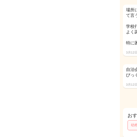
場所
て言
学校
よく
特に
3月12
自治
びっ
3月12
お
幼