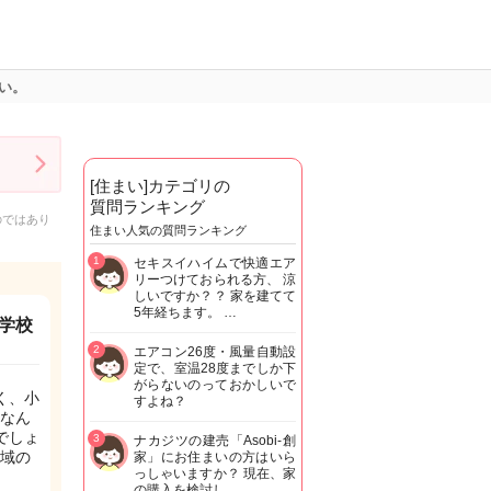
い。
[住まい]カテゴリの
質問ランキング
のではあり
住まい人気の質問ランキング
1
セキスイハイムで快適エア
リーつけておられる方、 涼
しいですか？？ 家を建てて
5年経ちます。 …
学校
2
エアコン26度・風量自動設
定で、室温28度までしか下
がらないのっておかしいで
く、小
すよね？
なん
でしょ
3
ナカジツの建売「Asobi-創
域の
家」にお住まいの方はいら
っしゃいますか？ 現在、家
の購入を検討し…