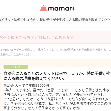
女性専用匿名QAアプ
リ・情報サイト
のメリットは何でしょうか。特に子供が小学校に入る際の理由を教えてくださ
は一般のユーザーの投稿により成り立っており、当社が医学的・科学的根拠を担保するも
理解の上、ご活用ください。
住まい
自治会に入ることのメリットは何でしょうか。特に子供が小
に入る際の理由を教えてください。
自治会 入ってて年間36000円
3年入ってますが、辞めたいと思ってます、、しかし子供がまだ小さ
学校に入ったら自治会に入ってた方が良いと区長が言ってたらしく、
で?と思いましたが、どういう意味で入ってた方が良いと言われたの
うか？子供も少ない地域で、私たちくらいがよそ者ですのでここの地
事よく分かりません！子供会とかって事ですかね