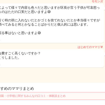
モモンガ
によって様々で内容も色々だと思いますが区長が言う子供が可哀想っ
うのはただの口実だと思いますよ😅
行く時の班に入れないだとかゴミを捨てれないだとか本当様々ですが
調べてみると何とかなることばかりだと個人的には思います。
困る事はないと思いますよ😅
日
はじめてのママリ🔰
会費すごく高くないですか？
くりしました。
日
すすめのママリまとめ
稚園・小学校に関するみんなの口コミ・体験談まとめ