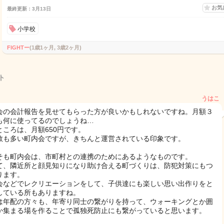
お気
最終更新：3月13日
小学校
FIGHTー
(1歳1ヶ月, 3歳2ヶ月)
ト
うはこ
会の会計報告を見せてもらった方が良いかもしれないですね。月額３
も何に使ってるのでしょうね…
ところは、月額650円です。
数も多い町内会ですが、きちんと運営されている印象です。
そも町内会は、市町村との連携のためにあるようなものです。
て、隣近所と顔見知りになり助け合える町づくりは、防犯対策にもつ
ります。
会などでレクリエーションをして、子供達にも楽しい思い出作りをと
している所もありますね。
は年配の方々も、年寄り同士の繋がりを持って、ウォーキングとか囲
か集まる場を作ることで孤独死防止にも繋がっていると思います。