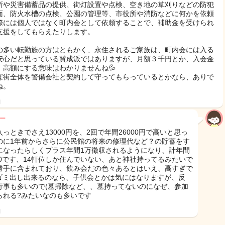
所や災害備蓄品の提供、街灯設置や点検、空き地の草刈りなどの防犯
面、防火水槽の点検、公園の管理等、市役所や消防などに何かを依頼
際には個人ではなく町内会として依頼することで、補助金を受けられ
支援をしてもらえたりします。
の多い転勤族の方はともかく、永住されるご家族は、町内会には入る
安心だと思っている賛成派ではありますが、月額３千円とか、入会金
、高額にする意味はわかりませんね💦
ば街全体を警備会社と契約して守ってもらっているとかなら、ありで
ね。
日
Tー
入っときでさえ13000円を、2回で年間26000円で高いと思っ
のに1年前からさらに公民館の将来の修理代など？の貯蓄をす
になったらしくプラス年間1万徴収されるようになり、計年間
000です、14軒位しか住んでいない、あと神社持ってるみたいで
勝手に含まれており、飲み会だの色々あるとはいえ、高すぎで
𓂂𓏸ゴミ出し出来るのなら、子供会とかは気にはなりますが、反
行事も多いので(墓掃除など、、墓持ってないのになぜ、参加
られる?みたいなのも多いです
日