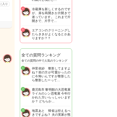
に入り
4
冷蔵庫を新しくするのです
が、扉を両開きか片開きで
迷っています。 これまで片
開きで、片手で…
5
エアコンのクリーニングし
たらききがよくなるとかあ
りますか？？
全ての質問ランキング
全ての質問の中で人気のランキング
1
仲里依紗 整形してますよ
ね？前の方が可愛かったの
に今怖いんですが整形した
ら整形したーって…
2
鹿児島市 黎明館の大恐竜展
ライカのシン恐竜展 今年行
かれた方いらっしゃいます
か？ どちらか…
3
地震あと 帰省は控えるべ
きですよね？ 夫の実家が熊