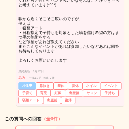
くれたらと何かイベントみたいなそんなことができたら
と考えています(*^^*)
駅から近くそこそこ広いのですが、
例えば
・寝相アート
・日程指定で子持ちを対象とした場を儲け希望の方はま
つ毛の施術をする
など候補があれば教えてください
またこんなイベントがあれば参加したいなどあれば回答
お待ちしております
よろしくお願いいたします
最終更新：3月12日
みみ
生後4ヶ月, 6歳, 7歳
お仕事
息抜き
産休
育休
ネイル
イベント
子育て
育児
妊娠
出産後
サロン
子持ち
寝相アート
出産前
復帰
この質問への回答
（全0件）