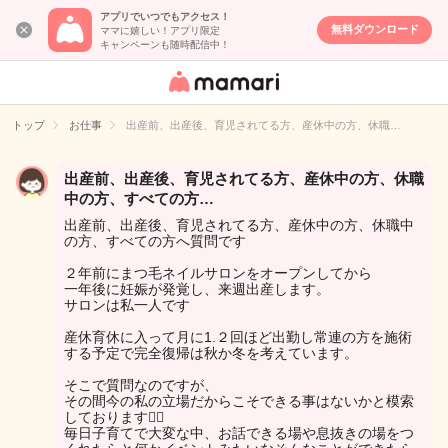
アプリでいつでもアクセス！
無料ダウンロード
ママに嬉しい！アプリ限定
キャンペーンも随時配信中！
女性専用匿名QA
アプリ・情報サ
トップ
お仕事
出産前、出産後、育児されてる方、産休中の方、休職…
イト
出産前、出産後、育児されてる方、産休中の方、休職
中の方、すべての方…
出産前、出産後、育児されてる方、産休中の方、休職中
の方、すべての方へ質問です
２年前にまつ毛ネイルサロンをオープンしてから
一年後に妊娠が発覚し、来週出産します。
サロンは私一人です
産休育休に入って月に1.２回ほど出勤し常連の方を施術
する予定で完全復帰は秋か冬を考えています。
そこで質問なのですが、
その間今の私の立場だからこそできる事はないかと模索
しております🙇‍♀️
毎日子育てで大変な中、お話できる場や息抜きの場をつ