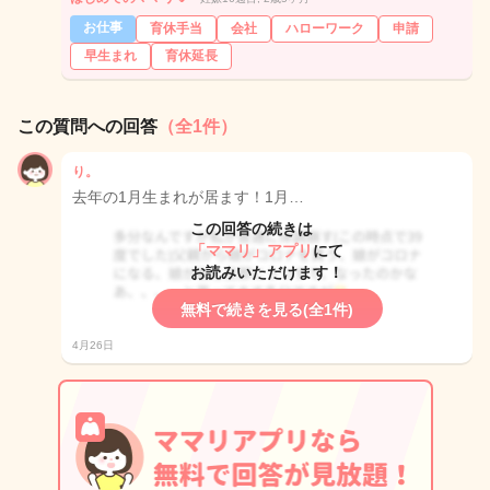
お仕事
育休手当
会社
ハローワーク
申請
早生まれ
育休延長
この質問への回答
（全1件）
り。
去年の1月生まれが居ます！1月…
この回答の続きは
「ママリ」アプリ
にて
お読みいただけます！
無料で続きを見る(全1件)
4月26日