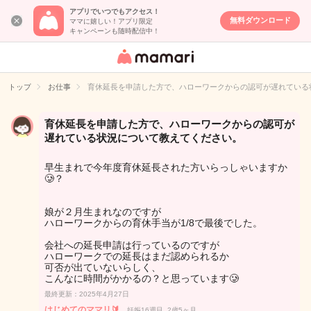
アプリでいつでもアクセス！
無料ダウンロード
ママに嬉しい！アプリ限定
キャンペーンも随時配信中！
女性専用匿名QA
アプリ・情報サ
トップ
お仕事
育休延長を申請した方で、ハローワークからの認可が遅れている
イト
育休延長を申請した方で、ハローワークからの認可が
遅れている状況について教えてください。
早生まれで今年度育休延長された方いらっしゃいますか
🥲？
娘が２月生まれなのですが
ハローワークからの育休手当が1/8で最後でした。
会社への延長申請は行っているのですが
ハローワークでの延長はまだ認められるか
可否が出ていないらしく、
こんなに時間がかかるの？と思っています🥲
最終更新：2025年4月27日
はじめてのママリ🔰
妊娠16週目, 2歳5ヶ月