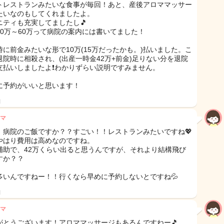
トレストランみたいな食事が毎回！あと、産後アロママッサー
たいなのもしてくれましたよ。
ニティも充実してましたし🎵
50万～60万って病院の案内には書いてました！
時に前金みたいな形で10万(15万だったかも。)払いました。こ
退院時に相殺され、(出産一時金42万+前金)足りない分を退院
支払いしましたよ❗わかりずらい説明ですみません。
に予約がいいと思います！
日
マ
、病院のご飯ですか？？すごい！！レストランみたいですね💖
やはり費用は高めなのですね。
補助で、42万くらい出ると思うんですが、それより結構飛び
すか？？
多いんですねー！！行くなら早めに予約しないとですね💦
日
マ
がとうございます！アロママッサージもあるんですねー🎵