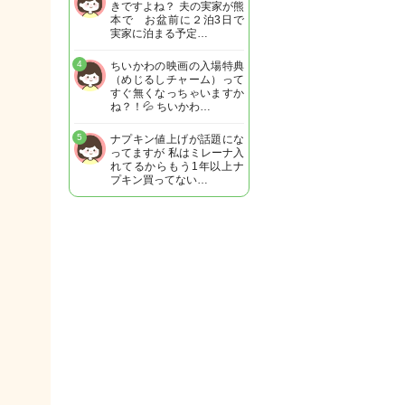
きですよね？ 夫の実家が熊
本で お盆前に２泊3日で
実家に泊まる予定…
4
ちいかわの映画の入場特典
（めじるしチャーム）って
すぐ無くなっちゃいますか
ね？！💦 ちいかわ…
5
ナプキン値上げが話題にな
ってますが 私はミレーナ入
れてるからもう1年以上ナ
プキン買ってない…