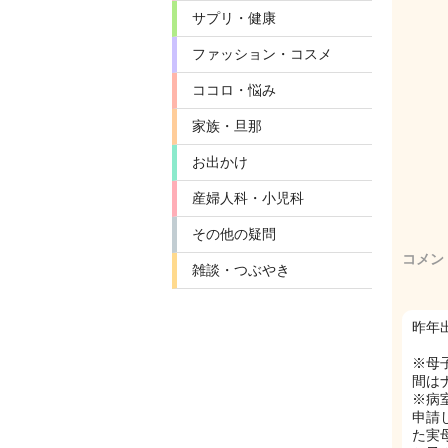
サプリ・健康
ファッション・コスメ
ココロ・悩み
家族・旦那
お出かけ
産婦人科・小児科
その他の疑問
コメン
雑談・つぶやき
昨年
※母
間は
※病
申請
た実