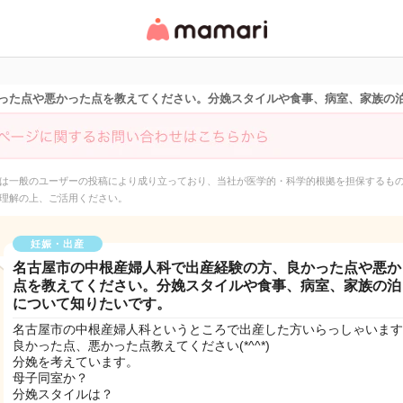
女性専用匿名QAアプ
リ・情報サイト
った点や悪かった点を教えてください。分娩スタイルや食事、病室、家族の
は一般のユーザーの投稿により成り立っており、当社が医学的・科学的根拠を担保するも
理解の上、ご活用ください。
妊娠・出産
名古屋市の中根産婦人科で出産経験の方、良かった点や悪か
点を教えてください。分娩スタイルや食事、病室、家族の泊
について知りたいです。
名古屋市の中根産婦人科というところで出産した方いらっしゃいます
良かった点、悪かった点教えてください(*^^*)
分娩を考えています。
母子同室か？
分娩スタイルは？