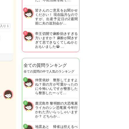
た。 不妊治療を経て…
4
皆さんのご意見をお聞かせ
ください！ 現在臨月なので
すが、出産予定日の2週間
前に夫の送別会が…
に入り
1
5
帝王切開で麻酔効きすぎる
方いますか？ 麻酔が聞きす
ぎて息できなくてしぬかと
おもいました😭 …
全ての質問ランキング
全ての質問の中で人気のランキング
1
仲里依紗 整形してますよ
ね？前の方が可愛かったの
に今怖いんですが整形した
ら整形したーって…
2
鹿児島市 黎明館の大恐竜展
ライカのシン恐竜展 今年行
かれた方いらっしゃいます
か？ どちらか…
3
地震あと 帰省は控えるべ