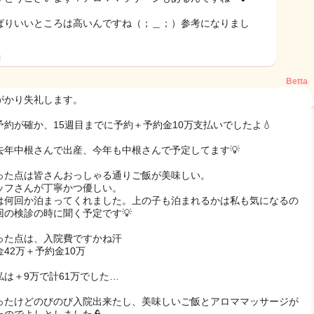
ぱりいいところは高いんですね（；＿；）参考になりまし
！
日
Betta
がかり失礼します。
予約が確か、15週目までに予約＋予約金10万支払いでしたよ💧
去年中根さんで出産、今年も中根さんで予定してます💡
った点は皆さんおっしゃる通りご飯が美味しい。
ッフさんが丁寧かつ優しい。
は何回か泊まってくれました。上の子も泊まれるかは私も気になるの
回の検診の時に聞く予定です💡
った点は、入院費ですかね汗
金42万＋予約金10万
私は＋9万で計61万でした…
ったけどのびのび入院出来たし、美味しいご飯とアロママッサージが