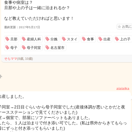
食事や病室は？
旦那や上の子は一緒に泊まれるか？
など教えていただければと思います！
お気
最終更新：2017年5月17日
旦那
産婦人科
分娩
スタイ
食事
出産
上の子
母子
母子同室
名古屋市
そらママ
(8歳, 10歳)
ト
aiaiaika
出産しました。
子同室→2日目ぐらいから母子同室でした(産後体調が悪いとかだと夜
ナースステーションで見てくださいました)
室→個室で、部屋にソファーベットもありました。
したら、１人は泊まりで付き添い可でした。(私は県外からきてもらっ
母にずっと付き添ってもらいました)