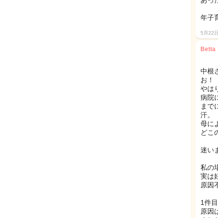
あっ
年子
5月22
Betta
中根
お！
やは
病院
まで
汗。
母に
どこ
迷い
私の
実は
原因
1件
原因