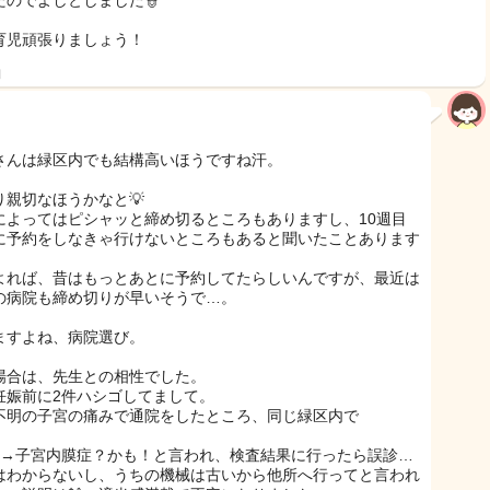
たのでよしとしました👮
育児頑張りましょう！
日
さんは緑区内でも結構高いほうですね汗。
り親切なほうかなと💡
によってはピシャッと締め切るところもありますし、10週目
に予約をしなきゃ行けないところもあると聞いたことあります
よれば、昔はもっとあとに予約してたらしいんですが、最近は
の病院も締め切りが早いそうで…。
ますよね、病院選び。
場合は、先生との相性でした。
妊娠前に2件ハシゴしてまして。
不明の子宮の痛みで通院をしたところ、同じ緑区内で
目→子宮内膜症？かも！と言われ、検査結果に行ったら誤診…
はわからないし、うちの機械は古いから他所へ行ってと言われ