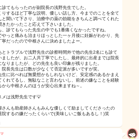
に診てもらったのが副院長の浅野先生でした。
くりするほど丁寧な説明、優しい話し方、今までのことを全て
んと聞いて下さり、治療中の薬の効能をきちんと調べてくれた
聞きたかったこと応えて下さいました。
も、診てもらった先生の中でも1番痛くなかったですね。
でやっと痛みも治まりほっとした一ヶ月後に妊娠がわかり、先
丁寧だったので中根さんに決めましたよー。
あとトラブルで浅野先生の診察時間外で他の先生2名にも診て
いましたが、お二人共丁寧でしたし、最終的に出産までは院長
になりましたが、どの先生も良い印象が残りました。
、院長先生は口数が少なくて否定派が多いですが笑。
先生に比べれば無愛想かもしれないけど、安定感のあるかまえ
てくれてるし、無駄なこと言わないし、前述の嫌なことを経験
るから中根さんのほうが安心出来ますね～。
スメは浅野先生です💡
婦さんも助産師さんもみんな優しくて励ましてくださったの
退院するの嫌だったくらいで(美味しいご飯もあるし！)笑
日
マ