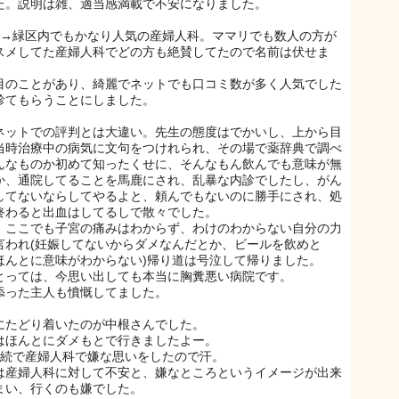
た。説明は雑、適当感満載で不安になりました。
目→緑区内でもかなり人気の産婦人科。ママリでも数人の方が
スメしてた産婦人科でどの方も絶賛してたので名前は伏せま
目のことがあり、綺麗でネットでも口コミ数が多く人気でした
診てもらうことにしました。
ネットでの評判とは大違い。先生の態度はでかいし、上から目
当時治療中の病気に文句をつけれられ、その場で薬辞典で調べ
んなものか初めて知ったくせに、そんなもん飲んでも意味が無
か、通院してることを馬鹿にされ、乱暴な内診でしたし、がん
してないならしてやるよと、頼んでもないのに勝手にされ、処
終わると出血はしてるしで散々でした。
、ここでも子宮の痛みはわからず、わけのわからない自分の力
言われ(妊娠してないからダメなんだとか、ビールを飲めと
ほんとに意味がわからない)帰り道は号泣して帰りました。
とっては、今思い出しても本当に胸糞悪い病院です。
添った主人も憤慨してました。
にたどり着いたのが中根さんでした。
はほんとにダメもとで行きましたよー。
連続で産婦人科で嫌な思いをしたので汗。
は産婦人科に対して不安と、嫌なところというイメージが出来
まい、行くのも嫌でした。