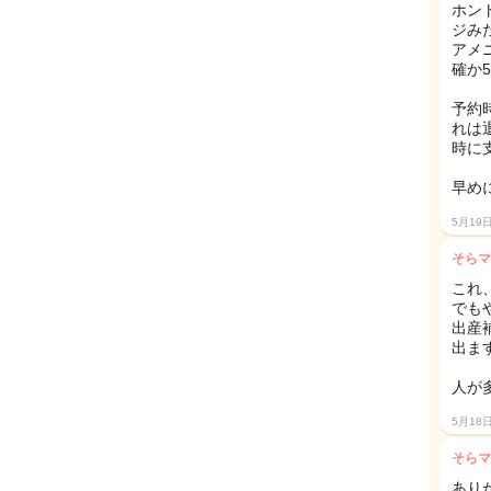
ホン
ジみ
アメ
確か
予約
れは
時に
早め
5月19
そらマ
これ
でも
出産
出ま
人が
5月18
そらマ
あり