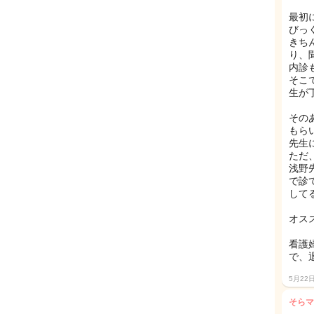
最初
びっ
きち
り、
内診
そこ
生が
その
もら
先生
ただ
浅野
で診
して
オス
看護
で、
5月22
そらマ