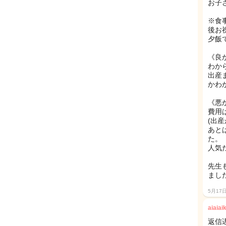
お子
※食
後お
夕飯
《良
わか
出産
かわ
《悪
費用
(出
あと
た。
人気
先生
まし
5月17
aiaiai
返信