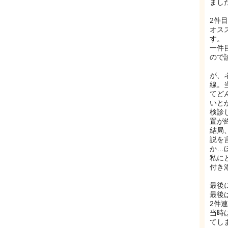
まし
2件
オス
す。
一件
ので
が、
線。
てど
いと
検診
置が
結局
説を
か…
私に
付き
最後
最後
2件
当時
てし