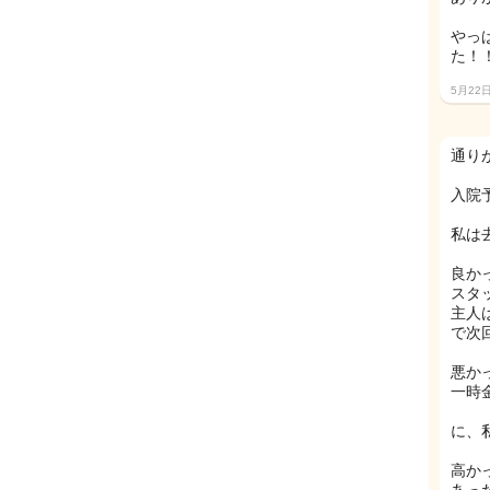
やっ
た！
5月22
通り
入院
私は
良か
スタ
主人
で次
悪か
一時
に、
高か