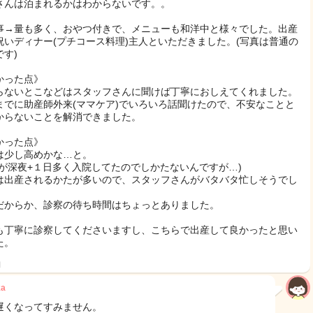
さんは泊まれるかはわからないです。。
事→量も多く、おやつ付きで、メニューも和洋中と様々でした。出産
祝いディナー(プチコース料理)主人といただきました。(写真は普通の
です)
かった点》
らないとこなどはスタッフさんに聞けば丁寧におしえてくれました。
までに助産師外来(ママケア)でいろいろ話聞けたので、不安なことと
からないことを解消できました。
かった点》
は少し高めかな…と。
産が深夜+１日多く入院してたのでしかたないんですが…)
は出産されるかたが多いので、スタッフさんがバタバタ忙しそうでし
だからか、診察の待ち時間はちょっとありました。
も丁寧に診察してくださいますし、こちらで出産して良かったと思い
た。
日
ka
遅くなってすみません。