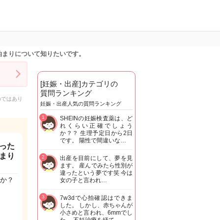
泊まりについて知りたいです。
[妊娠・出産]カテゴリの
質問ランキング
のではあり
妊娠・出産人気の質問ランキング
1
SHEINの妊娠検査薬は、ど
れくらい正確でしょう
か？？ 生理予定日から2日
です。 陽性で間違いな…
った
まり
2
出産を目前にして、夢を見
ます。 産んでみたら性別が
違ったという夢です笑 今は
か？
女の子と言われ…
3
7w3dで心拍確認はできま
した。 しかし、赤ちゃんが
小さめと言われ、6mmでし