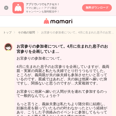
アプリでいつでもアクセス！
無料ダウンロード
ママに嬉しい！アプリ限定
キャンペーンも随時配信中！
女性専用匿名QA
アプリ・情報サ
トップ
その他の疑問
お宮参りの参加者について。4月に生まれた息子のお宮…
イト
お宮参りの参加者について。4月に生まれた息子のお
宮参りを企画していま…
お宮参りの参加者について。
4月に生まれた息子のお宮参りを企画していますが、義両
親・実家の両親と私たち夫婦でとり行うつもりでした。
ところが、義両親が夫の妹夫婦も参加させたいと言って
いるのです。親戚ではあれど、夫の妹は他家へ嫁いだ身
ですし、関係ないと思うのですが…大変複雑です。
お宮参りに他家へ嫁いだ人間が夫を連れて参加するのっ
て一般的なんでしょうか？
もっと言うと、義妹夫妻は私たちより随分前に結婚し、
妊娠出産を願っていたものの叶わなかったという経緯が
あり、こうした子供絡みのイベントに参加してもらって