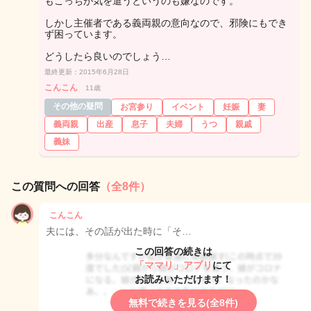
もこっちが気を遣うというのも嫌なのです。
しかし主催者である義両親の意向なので、邪険にもでき
ず困っています。
どうしたら良いのでしょう…
最終更新：2015年6月28日
こんこん
11歳
その他の疑問
お宮参り
イベント
妊娠
妻
義両親
出産
息子
夫婦
うつ
親戚
義妹
この質問への回答
（全8件）
こんこん
夫には、その話が出た時に「そ…
この回答の続きは
「ママリ」アプリ
にて
お読みいただけます！
無料で続きを見る(全8件)