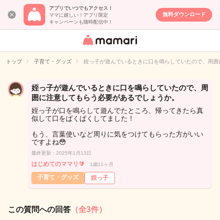
アプリでいつでもアクセス！
無料ダウンロード
ママに嬉しい！アプリ限定
キャンペーンも随時配信中！
女性専用匿名QA
アプリ・情報サ
トップ
子育て・グッズ
姪っ子が遊んでいるときに口を鳴らしていたので、周囲
イト
姪っ子が遊んでいるときに口を鳴らしていたので、周
囲に注意してもらう必要があるでしょうか。
姪っ子が口を鳴らして遊んでたところ、帰ってきたら真
似して口をぱくぱくしてました！
もう、言葉使いなど周りに気をつけてもらった方がいい
ですよね😳
最終更新：2025年1月13日
はじめてのママリ🔰
1歳11ヶ月
子育て・グッズ
姪っ子
この質問への回答
（全3件）