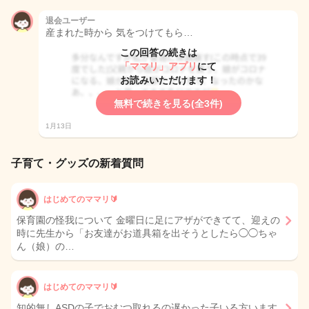
退会ユーザー
産まれた時から 気をつけてもら…
この回答の続きは
「ママリ」アプリ
にて
お読みいただけます！
無料で続きを見る(全3件)
1月13日
子育て・グッズの新着質問
はじめてのママリ🔰
保育園の怪我について 金曜日に足にアザができてて、迎えの
時に先生から「お友達がお道具箱を出そうとしたら◯◯ちゃ
ん（娘）の…
はじめてのママリ🔰
知的無しASDの子でおむつ取れるの遅かった子いる方います