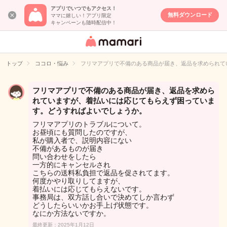
アプリでいつでもアクセス！
無料ダウンロード
ママに嬉しい！アプリ限定
キャンペーンも随時配信中！
女性専用匿名QA
アプリ・情報サ
トップ
ココロ・悩み
フリマアプリで不備のある商品が届き、返品を求められて
イト
フリマアプリで不備のある商品が届き、返品を求めら
れていますが、着払いには応じてもらえず困っていま
す。どうすればよいでしょうか。
フリマアプリのトラブルについて。
お昼頃にも質問したのですが、
私が購入者で、説明内容にない
不備があるものが届き
問い合わせをしたら
一方的にキャンセルされ
こちらの送料私負担で返品を促されてます。
何度かやり取りしてますが、
着払いには応じてもらえないです。
事務局は、双方話し合いで決めてしか言わず
どうしたらいいかお手上げ状態です。
なにか方法ないですか。
最終更新：2025年1月12日