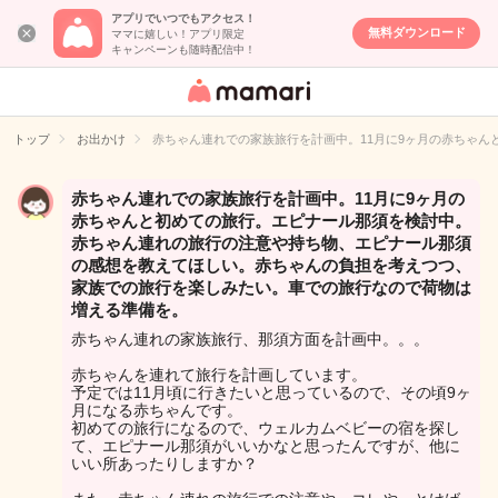
アプリでいつでもアクセス！
無料ダウンロード
ママに嬉しい！アプリ限定
キャンペーンも随時配信中！
女性専用匿名QA
アプリ・情報サ
トップ
お出かけ
赤ちゃん連れでの家族旅行を計画中。11月に9ヶ月の赤ちゃ
イト
赤ちゃん連れでの家族旅行を計画中。11月に9ヶ月の
赤ちゃんと初めての旅行。エピナール那須を検討中。
赤ちゃん連れの旅行の注意や持ち物、エピナール那須
の感想を教えてほしい。赤ちゃんの負担を考えつつ、
家族での旅行を楽しみたい。車での旅行なので荷物は
増える準備を。
赤ちゃん連れの家族旅行、那須方面を計画中。。。
赤ちゃんを連れて旅行を計画しています。
予定では11月頃に行きたいと思っているので、その頃9ヶ
月になる赤ちゃんです。
初めての旅行になるので、ウェルカムベビーの宿を探し
て、エピナール那須がいいかなと思ったんですが、他に
いい所あったりしますか？