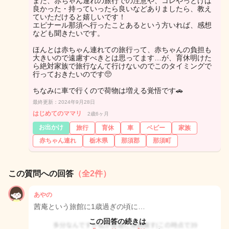
また、赤ちゃん連れの旅行での注意や、コレやっとけば
良かった・持っていったら良いなどありましたら、教え
ていただけると嬉しいです！
エピナール那須へ行ったことあるという方いれば、感想
なども聞きたいです。
ほんとは赤ちゃん連れての旅行って、赤ちゃんの負担も
大きいので遠慮すべきとは思ってます…が、育休明けた
ら絶対家族で旅行なんて行けないのでこのタイミングで
行っておきたいのです🥺
ちなみに車で行くので荷物は増える覚悟です🚗
最終更新：2024年9月28日
はじめてのママリ
2歳6ヶ月
お出かけ
旅行
育休
車
ベビー
家族
赤ちゃん連れ
栃木県
那須郡
那須町
この質問への回答
（全2件）
あやの
茜庵という旅館に1歳過ぎの頃に…
この回答の続きは