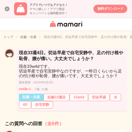
アプリでいつでもアクセス！
無料ダウンロード
ママに嬉しい！アプリ限定
キャンペーンも随時配信中！
女性専用匿名QA
アプリ・情報サ
トップ
妊娠・出産
現在33週4日。切迫早産で自宅安静中、足の付け根や恥骨、
イト
現在33週4日。切迫早産で自宅安静中、足の付け根や
恥骨、腰が痛い。大丈夫でしょうか？
現在33w4dです。
切迫早産で自宅安静中なのですが、一昨日くらいから足
の付け根や恥骨、腰が痛いです。大丈夫でしょうか？
最終更新：2015年6月3日
smile☺︎
7歳, 11歳
妊娠・出産
妊娠33週目
33w4d
切迫早産
夫
4D
自宅安静
この質問への回答
（全6件）