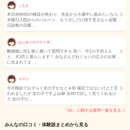
こもも
本日40W4Dの検診が終わり、先生から今週中に産みたいなら
水曜日入院からのバルーン、もう少しだけ様子見るなら金曜
日診察の日曜…
はじめてのママリ🔰
離婚後に住む家に着いて質問です☺︎ 高一、中1の子供２人
と、犬1匹と暮らします！ みなさんどれくらいの広さのお家
に住まれてま…
ママリ
今日検診でおそらく女の子かなと👧🏼 確定ではないけどと言
われましたが 女の子ですよね😅 次4Dで詳しく見てくれるけ
ど 女の子だ…
「4D」に関する質問一覧を見る
みんなの口コミ・体験談まとめから見る