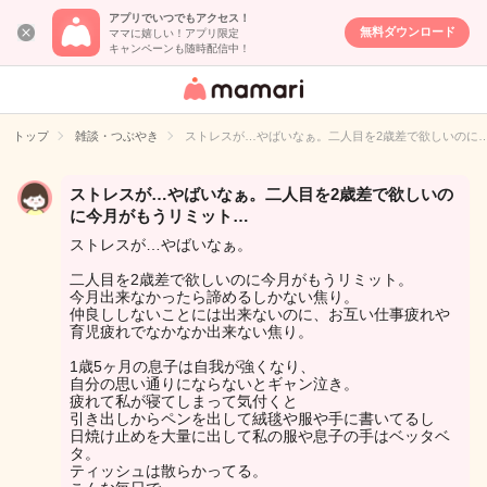
アプリでいつでもアクセス！
無料ダウンロード
ママに嬉しい！アプリ限定
キャンペーンも随時配信中！
女性専用匿名QA
アプリ・情報サ
トップ
雑談・つぶやき
ストレスが…やばいなぁ。二人目を2歳差で欲しいのに
イト
ストレスが…やばいなぁ。二人目を2歳差で欲しいの
に今月がもうリミット…
ストレスが…やばいなぁ。
二人目を2歳差で欲しいのに今月がもうリミット。
今月出来なかったら諦めるしかない焦り。
仲良ししないことには出来ないのに、お互い仕事疲れや
育児疲れでなかなか出来ない焦り。
1歳5ヶ月の息子は自我が強くなり、
自分の思い通りにならないとギャン泣き。
疲れて私が寝てしまって気付くと
引き出しからペンを出して絨毯や服や手に書いてるし
日焼け止めを大量に出して私の服や息子の手はベッタベ
タ。
ティッシュは散らかってる。