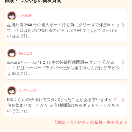
雑談・つぶやきの新着質問
aimi♥️🥺
品川到着🥹🚃 母の老人ホーム行く前にタリーズで休憩☕☺️ さ
て、今日は何時に帰れるのだろうか？🤣 でも1人で出かける
の自由で好…
あにこ⛄
sakuraちゃーん(*｣´□`)｣ 車の後部座席問題🚗 すごく分かる
～！ 私はペーパードライバーだから座る側なんだけど車が冷
える頃に目…
スプリング
5歳くらいの子連れでスタバ行ったことがある方いますか？
何を飲ませましたか？ ※有効期限のあるギフトカードがある
ので使いた…
「雑談・つぶやき」の新着一覧を見る