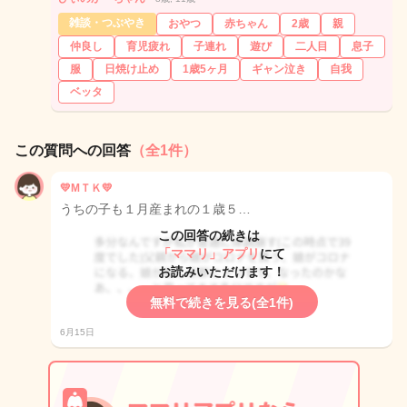
雑談・つぶやき
おやつ
赤ちゃん
2歳
親
仲良し
育児疲れ
子連れ
遊び
二人目
息子
服
日焼け止め
1歳5ヶ月
ギャン泣き
自我
ベッタ
この質問への回答
（全1件）
💛MＴＫ💛
うちの子も１月産まれの１歳５…
この回答の続きは
「ママリ」アプリ
にて
お読みいただけます！
無料で続きを見る(全1件)
6月15日