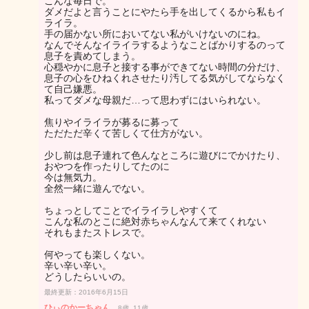
こんな毎日で。
ダメだよと言うことにやたら手を出してくるから私もイ
ライラ。
手の届かない所においてない私がいけないのにね。
なんでそんなイライラするようなことばかりするのって
息子を責めてしまう。
心穏やかに息子と接する事ができてない時間の分だけ、
息子の心をひねくれさせたり汚してる気がしてならなく
て自己嫌悪。
私ってダメな母親だ…って思わずにはいられない。
焦りやイライラが募るに募って
ただただ辛くて苦しくて仕方がない。
少し前は息子連れて色んなところに遊びにでかけたり、
おやつを作ったりしてたのに
今は無気力。
全然一緒に遊んでない。
ちょっとしてことでイライラしやすくて
こんな私のとこに絶対赤ちゃんなんて来てくれない
それもまたストレスで。
何やっても楽しくない。
辛い辛い辛い。
どうしたらいいの。
最終更新：2016年6月15日
ひぃのかーちゃん
8歳, 11歳