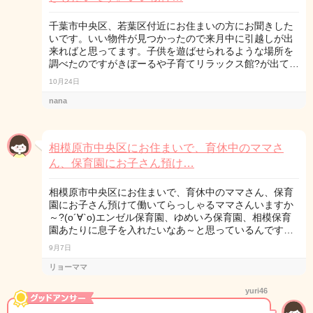
千葉市中央区、若葉区付近にお住まいの方にお聞きした
いです。いい物件が見つかったので来月中に引越しが出
来ればと思ってます。子供を遊ばせられるような場所を
調べたのですがきぼーるや子育てリラックス館?が出て…
10月24日
nana
相模原市中央区にお住まいで、育休中のママさ
ん、保育園にお子さん預け…
相模原市中央区にお住まいで、育休中のママさん、保育
園にお子さん預けて働いてらっしゃるママさんいますか
～?(о´∀`о)エンゼル保育園、ゆめいろ保育園、相模保育
園あたりに息子を入れたいなあ～と思っているんです…
9月7日
リョーママ
yuri46