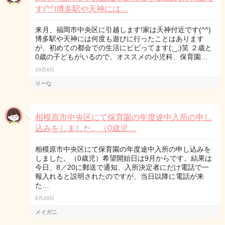
す(^^)博多駅や天神には…
来月、福岡市中央区に引越します!家は天神付近です(^^)
博多駅や天神には何度も遊びに行ったことはあります
が、初めての都会での生活にビビってます(;_;)笑 ２歳と
0歳の子どもがいるので、オススメの小児科、保育園…
10月4日
りーな
相模原市中央区にて保育園の年度途中入所の申し
込みをしました。（0歳児…
相模原市中央区にて保育園の年度途中入所の申し込みを
しました。（0歳児）希望開始日は9月からです。結果は
今日、8／20に郵送で通知、入所決定者にだけ電話で一
報入れると説明されたのですが、当日以降に電話が来
た…
8月20日
メイガニ