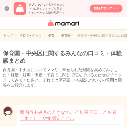
アプリでいつでもアクセス！
無料ダウンロード
ママに嬉しい！アプリ限定
キャンペーンも随時配信中！
女性専用匿名QA
アプリ・情報サ
トップ
子育て・グッズ
保育
保育園
保育園・中央区に関するみんなの
イト
保育園・中央区に関するみんなの口コミ・体験
談まとめ
保育園・中央区についてママリに寄せられた疑問を集めてみまし
た！妊活・妊娠・出産・子育てに関して悩んでいる方はぜひチェッ
クしてみてください。それでは保育園・中央区についての質問と回
答をご紹介します。
新潟市中央区のえきなかこども園 笹口こども園
うまこしこやす認定こど…