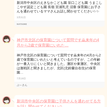
新潟市中央区のえきなかこども園 笹口こども園 うまこし
こやす認定こども園 長嶺 宮浦乳児 沼垂 保育園にお子さ
んを通わせているママさんお話し聞かせてください✨✨
3月31日
ɴᴀᴛsᴜᴍɪ
神戸市北区の保育園について質問です🙇来年の4
月から2歳で保育園にいれた…
神戸市北区の保育園について質問です🙇来年の4月から2
歳で保育園にいれたいと考えているのですが、この年齢
が一番入りにくいと聞きました。灘区や東灘区、中央区
は激戦区と聞きましたが、北区(北鈴蘭台在住)の保育
園…
7月19日
ぶ～さん
新潟市中央区の保育園に子供さんを通わせてる方
お話し聞かせてください☺️