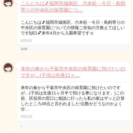
こんにちは🎵福岡市城南区、六本松・今川・鳥飼
寄りの中央区の保育園につ…
こんにちは🎵福岡市城南区、六本松・今川・鳥飼寄りの
中央区の保育園についての情報ご存知の方教えてほしい
です🙌🏻💕来年4月から入園希望です☺️
8月31日
みゆ
来年の春から千葉市中央区の保育園に預けたいの
ですが…(子供は生後11ヶ…
来年の春から千葉市中央区の保育園に預けたいのです
が…(子供は生後11ヶ月半で預ける事になります。)この
前、区役所の窓口に相談に行ったら私の家はザッと計算
したところ49点と言われました!点数がどうなのかよく
分…
8月12日
。