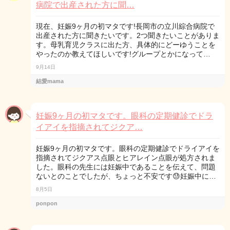
病院で出産された方に聞…
現在、妊娠9ヶ月の初マタです!長岡市の立川綜合病院で
出産された方に聞きたいです。2つ聞きたいことがありま
す。母乳育児クラスに出た方、具体的にどーゆうことを
やったのか教えてほしいです!グループとかになって…
9月14日
結愛mama
妊娠9ヶ月の初マタです。眼科の定期健診でドラ
イアイを指摘されてジクア…
妊娠9ヶ月の初マタです。眼科の定期健診でドライアイを
指摘されてジクアス点眼とヒアレイン点眼が処方されま
した。眼科の先生には妊娠中であることを伝えて、問題
ないとのことでしたが、ちょっと不安です😓妊娠中に…
8月5日
ponpon