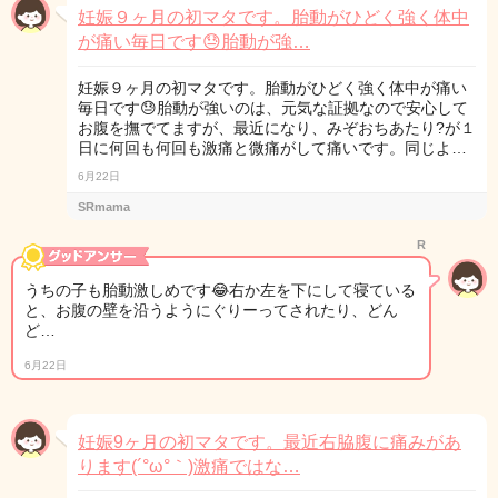
妊娠９ヶ月の初マタです。胎動がひどく強く体中
が痛い毎日です😓胎動が強…
妊娠９ヶ月の初マタです。胎動がひどく強く体中が痛い
毎日です😓胎動が強いのは、元気な証拠なので安心して
お腹を撫でてますが、最近になり、みぞおちあたり?が１
日に何回も何回も激痛と微痛がして痛いです。同じよ…
6月22日
SRmama
R
うちの子も胎動激しめです😂右か左を下にして寝ている
と、お腹の壁を沿うようにぐりーってされたり、どん
ど…
6月22日
妊娠9ヶ月の初マタです。最近右脇腹に痛みがあ
ります(´°ω°｀)激痛ではな…