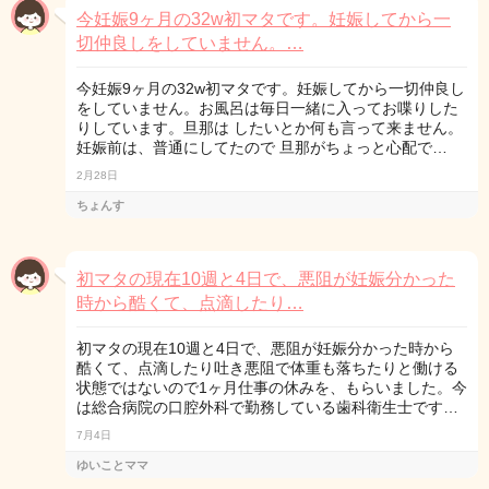
今妊娠9ヶ月の32w初マタです。妊娠してから一
切仲良しをしていません。…
今妊娠9ヶ月の32w初マタです。妊娠してから一切仲良し
をしていません。お風呂は毎日一緒に入ってお喋りした
りしています。旦那は したいとか何も言って来ません。
妊娠前は、普通にしてたので 旦那がちょっと心配で…
2月28日
ちょんす
初マタの現在10週と4日で、悪阻が妊娠分かった
時から酷くて、点滴したり…
初マタの現在10週と4日で、悪阻が妊娠分かった時から
酷くて、点滴したり吐き悪阻で体重も落ちたりと働ける
状態ではないので1ヶ月仕事の休みを、もらいました。今
は総合病院の口腔外科で勤務している歯科衛生士です…
7月4日
ゆいことママ