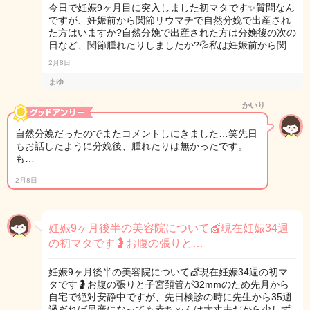
今日で妊娠9ヶ月目に突入しました初マタです✨質問なん
ですが、妊娠前から関節リウマチで自然分娩で出産され
た方はいますか?自然分娩で出産された方は分娩後の次の
日など、関節腫れたりしましたか?💦私は妊娠前から関…
2月8日
まゆ
かいり
自然分娩だったのでまたコメントしにきました…笑先日
もお話したように分娩後、腫れたりは無かったです。
も…
2月8日
妊娠9ヶ月後半の美容院について💇現在妊娠34週
の初マタです🤰お腹の張りと…
妊娠9ヶ月後半の美容院について💇現在妊娠34週の初マ
タです🤰お腹の張りと子宮頚管が32mmのため先月から
自宅で絶対安静中ですが、先日検診の時に先生から35週
過ぎれば早産になっても赤ちゃんは大丈夫だから少しず