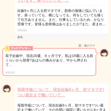
でいます。座っていても、…
妊娠9ヶ月に入る初マタです。肋骨の激痛に悩んでいま
す。座っていても、横になっても、何をしていても痛く
て仕方ありません。まだ、仕事もしているため、かなり
苦痛です。皆様も肋骨痛はありましたか?また、産まれ…
3月21日
麻美
想・煌のママ
双子妊娠中、現在20週、６ヶ月です。私は19週に入る前
くらいから肋骨?あばらの痛みがあり、中から押され
て…
3月21日
母親学級について。現在妊娠9ヶ月、初マタです!
つい最近まで働いていて…
母親学級について。現在妊娠9ヶ月、初マタです!つい最
近まで働いていて、その合間に病院に通いながら9ヶ月ま