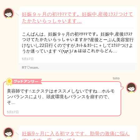
妊娠９ヶ月の初ﾏﾀﾏﾏです。妊娠中,産後ｴｸｽﾃつけて
たかたいらっしゃいます…
こんばんは。妊娠９ヶ月の初ﾏﾀﾏﾏです。妊娠中,産後ｴｸｽﾃ
つけてたかたいらっしゃいますか?産後とーぶん美容室行
けないし22日行くのですが,ｶｯﾄ＆ｶﾗｰに＋してｴｸｽﾃつけよ
うか迷っていますヾ(•́д•̀;)ﾉぁははこれからどん…
5月17日
RT♡mam.
toto
美容師です☝︎エクステはオススメしないですね…ホルモ
ンバランスにより、頭皮環境もバランスを崩すので、
そ…
5月17日
妊娠9ヶ月に入る初マタです。肋骨の激痛に悩ん