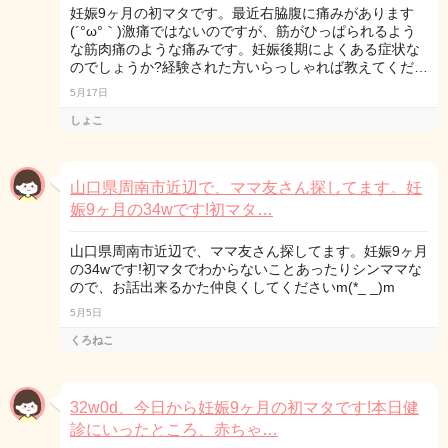
妊娠9ヶ月の初マタです。最近右脇腹に痛みがあります
(´°ω°｀)激痛ではないのですが、筋がひっぱられるよう
な筋肉痛のような痛みです。妊娠後期によくある症状な
のでしょうか?経験された方いらっしゃれば教えてくだ…
5月17日
しょこ
山口県周南市近辺で、ママ友さん探してます。妊
娠9ヶ月の34wです!初マタ…
山口県周南市近辺で、ママ友さん探してます。妊娠9ヶ月
の34wです!初マタでわからないことあったりシンママな
ので、お話出来るかた仲良くしてくださいm(*_ _)m
5月5日
くろねこ
32w0d、今日から妊娠9ヶ月の初マタです!本日健
診にいったところ、赤ちゃ…