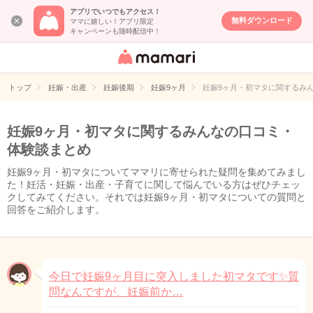
アプリでいつでもアクセス！
無料ダウンロード
ママに嬉しい！アプリ限定
キャンペーンも随時配信中！
女性専用匿名QA
アプリ・情報サ
トップ
妊娠・出産
妊娠後期
妊娠9ヶ月
妊娠9ヶ月・初マタに関するみ
イト
妊娠9ヶ月・初マタに関するみんなの口コミ・
体験談まとめ
妊娠9ヶ月・初マタについてママリに寄せられた疑問を集めてみまし
た！妊活・妊娠・出産・子育てに関して悩んでいる方はぜひチェッ
クしてみてください。それでは妊娠9ヶ月・初マタについての質問と
回答をご紹介します。
今日で妊娠9ヶ月目に突入しました初マタです✨質
問なんですが、妊娠前か…