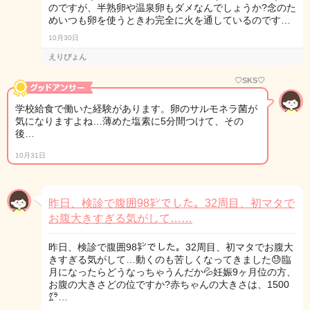
のですが、半熟卵や温泉卵もダメなんでしょうか?念のた
めいつも卵を使うときわ完全に火を通しているのです…
10月30日
えりぴょん
♡SKS♡
学校給食で働いた経験があります。卵のサルモネラ菌が
気になりますよね…薄めた塩素に5分間つけて、その
後…
10月31日
昨日、検診で腹囲98㌢でした。32周目、初マタで
お腹大きすぎる気がして……
昨日、検診で腹囲98㌢でした。32周目、初マタでお腹大
きすぎる気がして…動くのも苦しくなってきました😓臨
月になったらどうなっちゃうんだか💦妊娠9ヶ月位の方、
お腹の大きさどの位ですか?赤ちゃんの大きさは、1500
㌘…