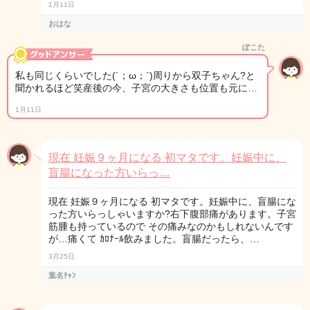
1月11日
おはな
ぽこた
私も同じくらいでした(´；ω；`)周りから双子ちゃん?と
聞かれるほど笑産後の今、子宮の大きさも位置も元に…
1月11日
現在 妊娠９ヶ月になる 初マタです。妊娠中に、
盲腸になった方いらっ…
現在 妊娠９ヶ月になる 初マタです。妊娠中に、盲腸にな
った方いらっしゃいますか?右下腹部痛があります。子宮
筋腫も持っているので その痛みなのかもしれないんです
が…痛くて ｶﾛﾅｰﾙ飲みました。盲腸だったら、…
3月25日
葉名ﾁｬﾝ