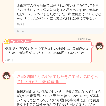
西東京市の佐々病院で出産された方いますか?(^o^)もち
ろん状況によって個人差はあると思うのですが、健診の
たびにいくら払いましたか?また、出産費用はいくらほど
かかりましたか?(>_<)差し支えなければ教えて欲しい…
4月3日
まりこ
まなままん
偶然です(笑)私も佐々で産みました♪検診は、毎回違いま
したが、補助券があったら、2、3000円くらいですか…
4月3日
昨日2週間ぶりの健診でしたそこで最近気になっ
てしょうがない出産費用に…
昨日2週間ぶりの健診でしたそこで最近気になってしょう
がない出産費用について受付できいてみたんですが基本
いくらって決まっていない何曜日の時間帯によって費用
異なる⬆︎ここは分かるんですが65万円とか⁇ とボソッ…