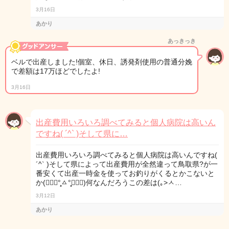
3月16日
あかり
あっきっき
ベルで出産しました!個室、休日、誘発剤使用の普通分娩
で差額は17万ほどでしたよ!
3月16日
出産費用いろいろ調べてみると個人病院は高いん
ですね( ´^` )そして県に…
出産費用いろいろ調べてみると個人病院は高いんですね(
´^` )そして県によって出産費用が全然違って鳥取県?が一
番安くて出産一時金を使ってお釣りがくるとかこないと
か(๑⃙⃘°̧̧̧ㅿ°̧̧̧๑⃙⃘)何なんだろうこの差は(｡>ㅅ…
3月12日
あかり