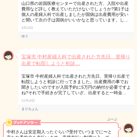
山口県の岩国医療センターで出産された方、入院や出産
費用など詳しく教えていただけないでしょうか?第1子は
個人の産婦人科で出産しましたが国病は出産費用が安い
と聞いて次の子は国病がいいかなと思っています。し…
3月12日
ゆう
宝塚市 中村産婦人科で出産された方先日、里帰り
出産で転院しようと初診…
宝塚市 中村産婦人科で出産された方先日、里帰り出産で
転院しようと初診に行ってきました。出産費用の事でお
聞きしたいのですが入院予約に5万円の納付が必要ですよ
ね?それで手続きが完了していざ、出産すると一時金…
11月14日
まりちょん
ぶーぶ
中村さんは安定期入ったぐらい?受付でいつまでに〜と