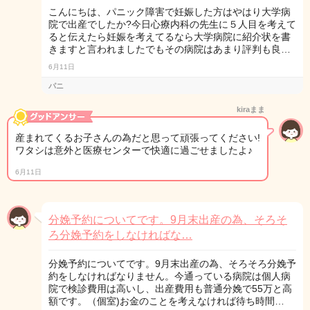
こんにちは、パニック障害で妊娠した方はやはり大学病
院で出産でしたか?今日心療内科の先生に５人目を考えて
ると伝えたら妊娠を考えてるなら大学病院に紹介状を書
きますと言われましたでもその病院はあまり評判も良…
6月11日
パニ
kiraまま
産まれてくるお子さんの為だと思って頑張ってください!
ワタシは意外と医療センターで快適に過ごせましたよ♪
6月11日
分娩予約についてです。9月末出産の為、そろそ
ろ分娩予約をしなければな…
分娩予約についてです。9月末出産の為、そろそろ分娩予
約をしなければなりません。今通っている病院は個人病
院で検診費用は高いし、出産費用も普通分娩で55万と高
額です。（個室)お金のことを考えなければ待ち時間…