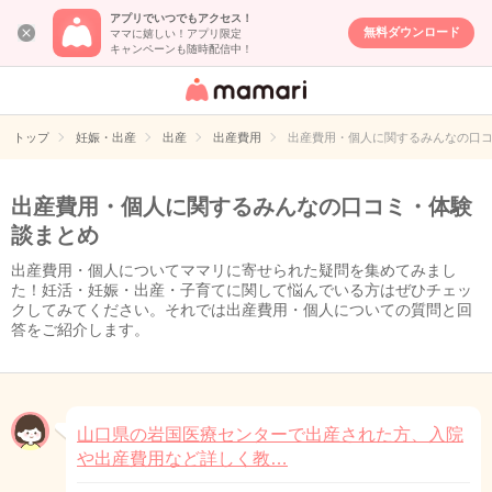
アプリでいつでもアクセス！
無料ダウンロード
ママに嬉しい！アプリ限定
キャンペーンも随時配信中！
女性専用匿名QA
アプリ・情報サ
トップ
妊娠・出産
出産
出産費用
出産費用・個人に関するみんなの口
イト
出産費用・個人に関するみんなの口コミ・体験
談まとめ
出産費用・個人についてママリに寄せられた疑問を集めてみまし
た！妊活・妊娠・出産・子育てに関して悩んでいる方はぜひチェッ
クしてみてください。それでは出産費用・個人についての質問と回
答をご紹介します。
山口県の岩国医療センターで出産された方、入院
や出産費用など詳しく教…