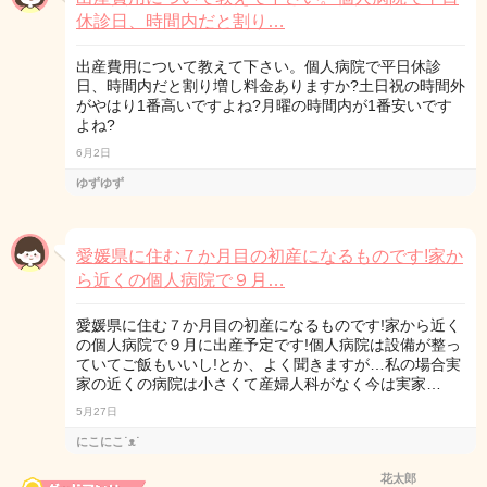
休診日、時間内だと割り…
出産費用について教えて下さい。個人病院で平日休診
日、時間内だと割り増し料金ありますか?土日祝の時間外
がやはり1番高いですよね?月曜の時間内が1番安いです
よね?
6月2日
ゆずゆず
愛媛県に住む７か月目の初産になるものです!家か
ら近くの個人病院で９月…
愛媛県に住む７か月目の初産になるものです!家から近く
の個人病院で９月に出産予定です!個人病院は設備が整っ
ていてご飯もいいし!とか、よく聞きますが…私の場合実
家の近くの病院は小さくて産婦人科がなく今は実家…
5月27日
にこにこ˙ᴥ˙
花太郎