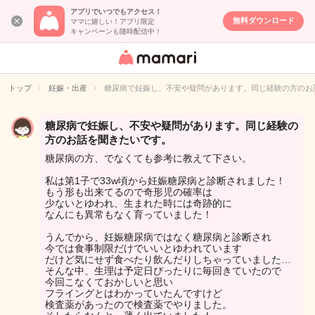
アプリでいつでもアクセス！
無料ダウンロード
ママに嬉しい！アプリ限定
キャンペーンも随時配信中！
女性専用匿名QA
アプリ・情報サ
トップ
妊娠・出産
糖尿病で妊娠し、不安や疑問があります。同じ経験の方のお
イト
糖尿病で妊娠し、不安や疑問があります。同じ経験の
方のお話を聞きたいです。
糖尿病の方、でなくても参考に教えて下さい。
私は第1子で33w頃から妊娠糖尿病と診断されました！
もう形も出来てるので奇形児の確率は
少ないとゆわれ、生まれた時には奇跡的に
なんにも異常もなく育っていました！
うんでから、妊娠糖尿病ではなく糖尿病と診断され
今では食事制限だけでいいとゆわれています
だけど気にせず食べたり飲んだりしちゃっていました…
そんな中、生理は予定日ぴったりに毎回きていたので
今回こなくておかしいと思い
フライングとはわかっていたんですけど
検査薬があったので検査薬でやりました。