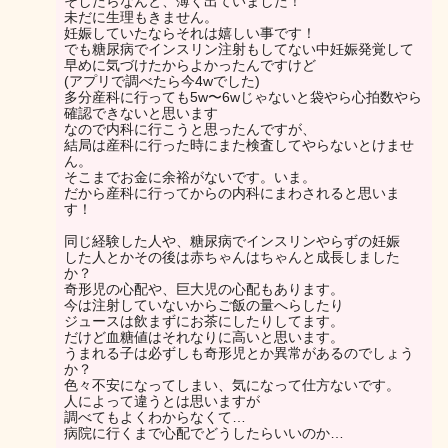
そしたらなんと、薄く出ていました！
未だに生理もきません。
妊娠していたならそれは嬉しい事です！
でも糖尿病でインスリン注射もしてない中妊娠発覚して
早めに気づけたからよかったんですけど
(アプリで調べたら今4wでした)
多分産科に行っても5w〜6wじゃないと袋やら心拍数やら
確認できないと思います
なので内科に行こうと思ったんですが、
結局は産科に行った時にまた検査してやらないとけませ
ん。
そこまでお金に余裕がないです。いま。
だから産科に行ってからの内科にまわされると思いま
す！
同じ経験した人や、糖尿病でインスリンやらずの妊娠
した人とかその後は赤ちゃんはちゃんと成長しました
か？
奇形児の心配や、巨大児の心配もあります。
今は注射していないからご飯の量へらしたり
ジュースは飲まずにお茶にしたりしてます。
だけど血糖値はそれなりに高いと思います。
うまれる子は必ずしも奇形児とか異常があるのでしょう
か？
色々不安になってしまい、気になって仕方ないです。
人によって違うとは思いますが
調べてもよくわからなくて…
病院に行くまで心配でどうしたらいいのか…