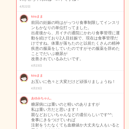
4月22日
kiraまま
前回の妊娠の時はがっつり食事制限してインスリ
ンもかなりの単位打ってました。
出産後から、月イチの通院にかわり食事管理に運
動を続けており2人目妊娠で、現在は食事管理だ
けですね。体重が落ちたのと以前たくさんの精神
疾患の服薬をしていたのですがその服薬を辞めた
ことでだいぶ糖尿が
改善されているみたいです。
4月23日
kiraまま
お互いに色々と大変だけど頑張りましょうね！
4月23日
あゆみちゃん。
糖尿病には重いのと軽いのありますが
私は重い方だと思います！
親などおじいちゃんなどの遺伝らしいです^^;
食事にきをつけていれば
注射をうたなくても血糖値か大丈夫な人もいると