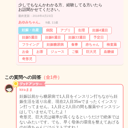
少しでもなんかわかる方、経験してる方いたら
お話聞かせてください。
最終更新：2016年4月23日
あゆみちゃん。
9歳, 11歳
妊娠・出産
病院
アプリ
生理
妊娠4週目
妊娠5週目
妊娠6週目
妊娠33週目
予定日
フライング
妊娠糖尿病
食事
赤ちゃん
検査薬
お金
お茶
ジュース
ご飯
巨大児
血糖値
奇形児
この質問への回答
（全1件）
kiraまま
妊娠以前から糖尿病で1人目をインスリン打ちながら妊
娠生活を送り出産、現在2人目35wでまったくインスリ
ン打ってません。1人目と2人目の間も服薬やインスリン
はしていませんでしたよ！
奇形児、巨大児は確率が高くなるというだけで絶体では
ないみたいです。でも、早く母体の環境を整えてあげる
のが赤ちゃんにはベストですね！