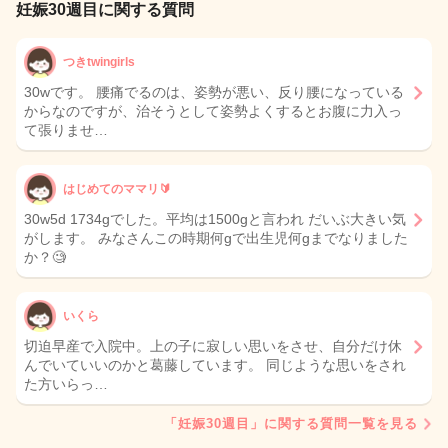
妊娠30週目に関する質問
つきtwingirls
30wです。 腰痛でるのは、姿勢が悪い、反り腰になっている
からなのですが、治そうとして姿勢よくするとお腹に力入っ
て張りませ…
はじめてのママリ🔰
30w5d 1734gでした。平均は1500gと言われ だいぶ大きい気
がします。 みなさんこの時期何gで出生児何gまでなりました
か？🧐
いくら
切迫早産で入院中。上の子に寂しい思いをさせ、自分だけ休
んでいていいのかと葛藤しています。 同じような思いをされ
た方いらっ…
「妊娠30週目」に関する質問一覧を見る