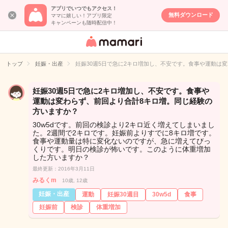
アプリでいつでもアクセス！
無料ダウンロード
ママに嬉しい！アプリ限定
キャンペーンも随時配信中！
女性専用匿名QA
アプリ・情報サ
トップ
妊娠・出産
妊娠30週5日で急に2キロ増加し、不安です。食事や運動は
イト
妊娠30週5日で急に2キロ増加し、不安です。食事や
運動は変わらず、前回より合計8キロ増。同じ経験の
方いますか？
30w5dです。前回の検診より2キロ近く増えてしまいまし
た。2週間で2キロです。妊娠前よりすでに8キロ増です。
食事や運動量は特に変化ないのですが、急に増えてびっ
くりです。明日の検診が怖いです。このように体重増加
した方いますか？
最終更新：2016年3月11日
みるくm
10歳, 12歳
妊娠・出産
運動
妊娠30週目
30w5d
食事
妊娠前
検診
体重増加