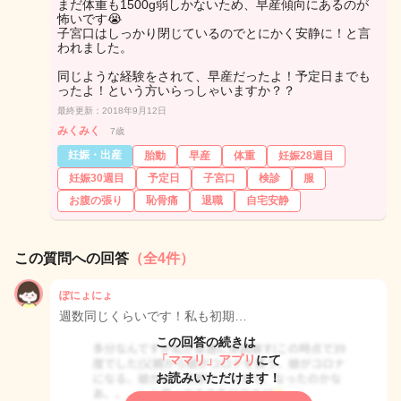
まだ体重も1500g弱しかないため、早産傾向にあるのが
怖いです😭
子宮口はしっかり閉じているのでとにかく安静に！と言
われました。
同じような経験をされて、早産だったよ！予定日までも
ったよ！という方いらっしゃいますか？？
最終更新：2018年9月12日
みくみく
7歳
妊娠・出産
胎動
早産
体重
妊娠28週目
妊娠30週目
予定日
子宮口
検診
服
お腹の張り
恥骨痛
退職
自宅安静
この質問への回答
（全4件）
ぽにょにょ
週数同じくらいです！私も初期…
この回答の続きは
「ママリ」アプリ
にて
お読みいただけます！