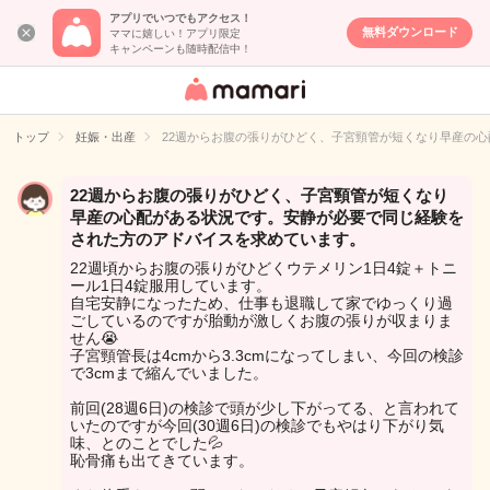
アプリでいつでもアクセス！
無料ダウンロード
ママに嬉しい！アプリ限定
キャンペーンも随時配信中！
女性専用匿名QA
アプリ・情報サ
トップ
妊娠・出産
22週からお腹の張りがひどく、子宮頸管が短くなり早産の
イト
22週からお腹の張りがひどく、子宮頸管が短くなり
早産の心配がある状況です。安静が必要で同じ経験を
された方のアドバイスを求めています。
22週頃からお腹の張りがひどくウテメリン1日4錠＋トニ
ール1日4錠服用しています。
自宅安静になったため、仕事も退職して家でゆっくり過
ごしているのですが胎動が激しくお腹の張りが収まりま
せん😭
子宮頸管長は4cmから3.3cmになってしまい、今回の検診
で3cmまで縮んでいました。
前回(28週6日)の検診で頭が少し下がってる、と言われて
いたのですが今回(30週6日)の検診でもやはり下がり気
味、とのことでした💦
恥骨痛も出てきています。