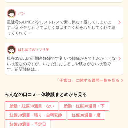
パン
最近母のLINEが少しストレスで素っ気なく返してしまいま
す...🥲 不仲なわけではなく母はすごく私を心配してくれて思
ってくれて…
はじめてのママリ🔰
現在39w5dの正期産妊婦です🤰 いつ陣痛がきてもおかしくな
い状態なのですが、いまだにおしるしや破水がない状態で
す。前駆陣痛は…
「子宮口」に関する質問一覧を見る
みんなの口コミ・体験談まとめから見る
胎動・妊娠30週目・ない
胎動・妊娠30週目・下
妊娠30週目・張り・自宅安静
妊娠30週目・服
妊娠30週目・予定日