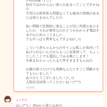
3.4分間隔！(°□°)
自分ではわからない張りがあるってことですかね
💦
子宮口も頸管長も問題なくても破水の危険がある
とは知りませんでした💦
短い間隔で定期的に張ることが日に何度かありま
したが、それが異常なのかどうかわからず電話す
るのもためらってました…
でもやっぱり異常なんですよね(>_<)
こういう赤ちゃんからのサインは私しか気付いて
あげられないんだからもっと自覚持って、ちょっ
としたことでも電話してみる事にします！
今産まれちゃったらまだ早すぎますもんね💦
お腹の張りだけでも危険なんだとすごく理解させ
てもらいました！
ありがとうございました！(>_<)
入院生活頑張ってくださいね！(*^^*)
12月9日
ふくすけ
はい(^^)／ 30wから張り止めの…