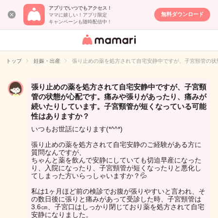
アプリでいつでもアクセス！
無料ダウンロード
ママに嬉しい！アプリ限定
キャンペーンも随時配信中！
女性専用匿名QA
アプリ・情報サ
トップ
妊娠・出産
張り止めの薬を処方されて自宅安静中ですが、子宮頸管の状
イト
張り止めの薬を処方されて自宅安静中ですが、子宮頸
管の状態が心配です。痛みや張りがあったり、痛みが
続いたりしています。子宮頸管が短くなっている可能
性はありますか？
いつもお世話になります(*^^*)
張り止めの薬を処方されて自宅安静のご経験がある方に
質問なんですが、
ちゃんと薬を飲んで安静にしていても切迫早産になった
り、入院になったり、子宮頸管が短くなったりと悪化し
てしまった方いらっしゃいますか？💦
私は1ヶ月ほど前の検診でお腹が張りやすいと言われ、そ
の数日後に張りと痛みがあって受診した時、子宮頸管は
3.6㎝、子宮口はしっかり閉じており薬を処方されて自宅
安静になりました。