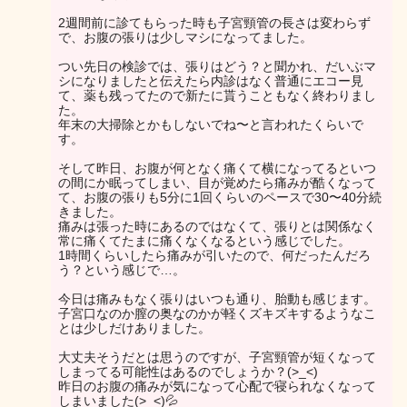
2週間前に診てもらった時も子宮頸管の長さは変わらず
で、お腹の張りは少しマシになってました。
つい先日の検診では、張りはどう？と聞かれ、だいぶマ
シになりましたと伝えたら内診はなく普通にエコー見
て、薬も残ってたので新たに貰うこともなく終わりまし
た。
年末の大掃除とかもしないでね〜と言われたくらいで
す。
そして昨日、お腹が何となく痛くて横になってるといつ
の間にか眠ってしまい、目が覚めたら痛みが酷くなって
て、お腹の張りも5分に1回くらいのペースで30〜40分続
きました。
痛みは張った時にあるのではなくて、張りとは関係なく
常に痛くてたまに痛くなくなるという感じでした。
1時間くらいしたら痛みが引いたので、何だったんだろ
う？という感じで…。
今日は痛みもなく張りはいつも通り、胎動も感じます。
子宮口なのか膣の奥なのかが軽くズキズキするようなこ
とは少しだけありました。
大丈夫そうだとは思うのですが、子宮頸管が短くなって
しまってる可能性はあるのでしょうか？(>_<)
昨日のお腹の痛みが気になって心配で寝られなくなって
しまいました(>_<)💦