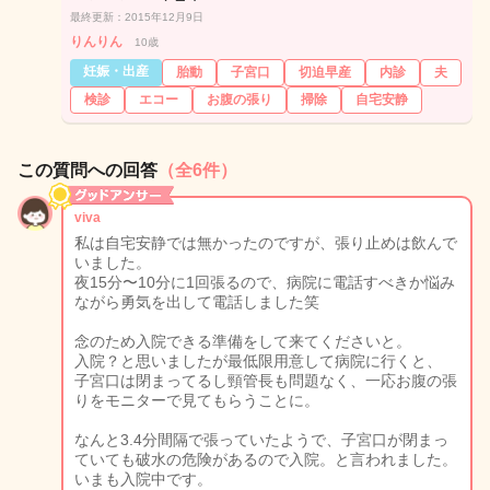
最終更新：2015年12月9日
りんりん
10歳
妊娠・出産
胎動
子宮口
切迫早産
内診
夫
検診
エコー
お腹の張り
掃除
自宅安静
この質問への回答
（全6件）
viva
私は自宅安静では無かったのですが、張り止めは飲んで
いました。
夜15分〜10分に1回張るので、病院に電話すべきか悩み
ながら勇気を出して電話しました笑
念のため入院できる準備をして来てくださいと。
入院？と思いましたが最低限用意して病院に行くと、
子宮口は閉まってるし頸管長も問題なく、一応お腹の張
りをモニターで見てもらうことに。
なんと3.4分間隔で張っていたようで、子宮口が閉まっ
ていても破水の危険があるので入院。と言われました。
いまも入院中です。