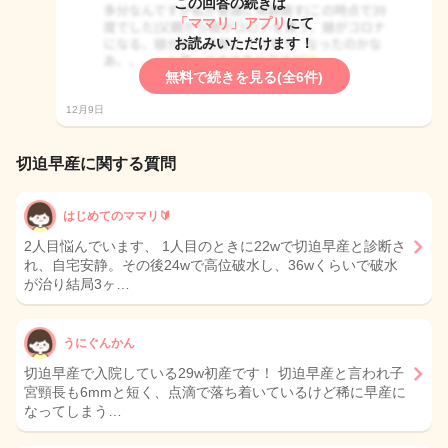
この回答の続きは
「ママリ」アプリ
にて
お読みいただけます！
無料で続きを見る(全6件)
12月9日
切迫早産に関する質問
はじめてのママリ🔰
2人目悩んでいます、 1人目のときに22wで切迫早産と診断さ
れ、自宅安静。その後24wで高位破水し、36wくらいで破水
が治り結局3ヶ…
うにぐんかん
切迫早産で入院している29w初産です！ 切迫早産と言われ子
宮頸長も6mmと短く、点滴で落ち着いているけど稀に早産に
なってしまう…