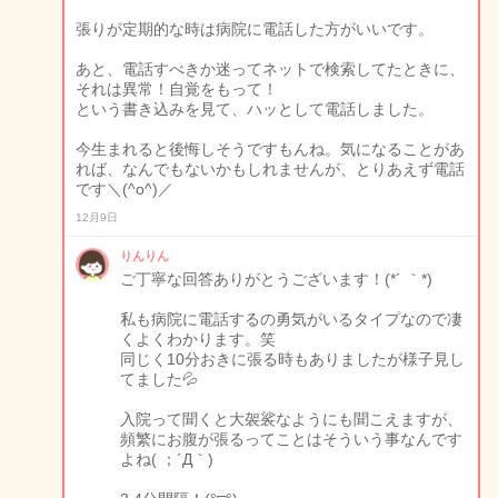
張りが定期的な時は病院に電話した方がいいです。
あと、電話すべきか迷ってネットで検索してたときに、
それは異常！自覚をもって！
という書き込みを見て、ハッとして電話しました。
今生まれると後悔しそうですもんね。気になることがあ
れば、なんでもないかもしれませんが、とりあえず電話
です＼(^o^)／
12月9日
りんりん
ご丁寧な回答ありがとうございます！(*´ ｀*)
私も病院に電話するの勇気がいるタイプなので凄
くよくわかります。笑
同じく10分おきに張る時もありましたが様子見し
てました💦
入院って聞くと大袈裟なようにも聞こえますが、
頻繁にお腹が張るってことはそういう事なんです
よね( ；´Д｀)