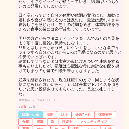
たが、小さなイライラが積もっていき、結局はいつもケ
ンカに発展してしまいます。
日々変わっていく自分の体型や体調の変化にも、胎動に
嬉しさや喜びを感じるのとは反対に、最近は疲れすさや
寝苦しさを感じたり、悪阻の時期を過ぎ、体重管理を考
えると食事の後には必ず後悔してしまいます。
周りの方達からマタニティライフ楽しんでねとの言葉を
よく頂く度に複雑な気持ちになります。
旦那とはしょっちゅう激しいケンカをし、小さな事でイ
ライラする自分がこれから1人の母親になるのかと思うと
不安でいっぱいです。
結婚して間もない頃は実家の母に泣きついて連絡をする
事もありましたが、最近は心配性な母に余計な心配を掛
けてしまうのが嫌で相談出来なくなりました。
妊娠を経験された方、現在妊娠中の方で、同じような状
態になられた方がいらっしゃれば是非アドバイスを頂き
たいと思い投稿させてもらいました。長文失礼しまし
た。
最終更新：2015年11月23日
s☆h
10歳
妊娠・出産
胎動
旦那
妊娠7ヶ月
体重管理
食事
家事
親
妊娠中
マタニティライフ