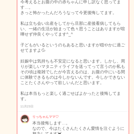
今考えるとお腹の中の赤ちゃんに申し訳なく思ってま
す…。
きっと怖かったんだろうなって今更後悔してます。
私は立ち会い出産をしてから旦那に産後看病してもら
い、一緒の生活が始まって色々思うことはありますが喧
嘩せず仲良くやってます^_^
子どもがいるというのもあると思いますが穏やかに過ご
せてますよ💦
妊娠中は気持ちも不安定になると思います。しかし、周
りが楽しいマタニティライフを送ってって言うのか私も
その頃は複雑でしたが今言えるのは、お腹の中にいる間
に体験できるものは今しかないんです。今しかできない
ことたくさんやって欲しいんだと思います。
私は本当もっと楽しく過ごせばよかったと後悔してま
す。
11月23日
りっちゃんママ♡
本当後悔します…。
なので、今はたくさんたくさん愛情を注ぐように
努力してます💓