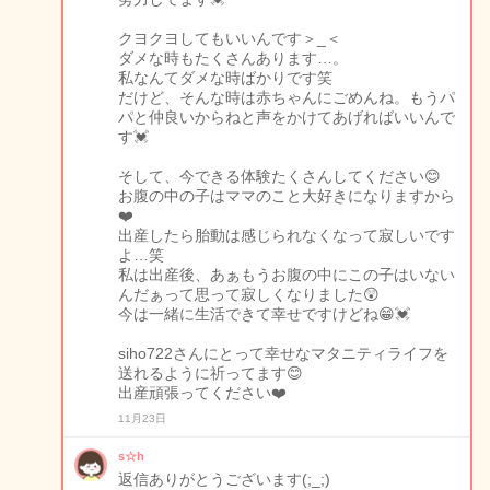
クヨクヨしてもいいんです＞_＜
ダメな時もたくさんあります…。
私なんてダメな時ばかりです笑
だけど、そんな時は赤ちゃんにごめんね。もうパ
パと仲良いからねと声をかけてあげればいいんで
す💓
そして、今できる体験たくさんしてください😊
お腹の中の子はママのこと大好きになりますから
❤️
出産したら胎動は感じられなくなって寂しいです
よ…笑
私は出産後、あぁもうお腹の中にこの子はいない
んだぁって思って寂しくなりました😲
今は一緒に生活できて幸せですけどね😁💓
siho722さんにとって幸せなマタニティライフを
送れるように祈ってます😊
出産頑張ってください❤️
11月23日
s☆h
返信ありがとうございます(;_;)