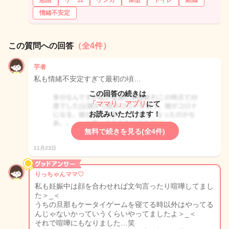
悪阻
ゲーム
ケンカ
体型
トイレ
結婚
情緒不安定
この質問への回答
（全4件）
芋者
私も情緒不安定すぎて最初の頃…
この回答の続きは
「ママリ」アプリ
にて
お読みいただけます！
無料で続きを見る(全4件)
11月23日
りっちゃんママ♡
私も妊娠中は顔を合わせれば文句言ったり喧嘩してまし
た＞_＜
うちの旦那もケータイゲームを寝てる時以外はやってる
んじゃないかっていうくらいやってましたよ＞_＜
それで喧嘩にもなりました…笑