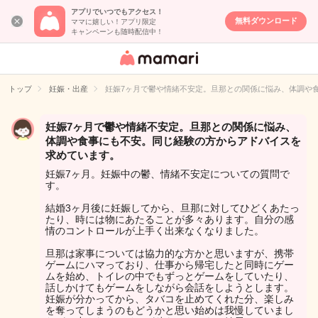
アプリでいつでもアクセス！
無料ダウンロード
ママに嬉しい！アプリ限定
キャンペーンも随時配信中！
女性専用匿名QA
アプリ・情報サ
トップ
妊娠・出産
妊娠7ヶ月で鬱や情緒不安定。旦那との関係に悩み、体調や
イト
妊娠7ヶ月で鬱や情緒不安定。旦那との関係に悩み、
体調や食事にも不安。同じ経験の方からアドバイスを
求めています。
妊娠7ヶ月。妊娠中の鬱、情緒不安定についての質問で
す。
結婚3ヶ月後に妊娠してから、旦那に対してひどくあたっ
たり、時には物にあたることが多々あります。自分の感
情のコントロールが上手く出来なくなりました。
旦那は家事については協力的な方かと思いますが、携帯
ゲームにハマっており、仕事から帰宅したと同時にゲー
ムを始め、トイレの中でもずっとゲームをしていたり、
話しかけてもゲームをしながら会話をしようとします。
妊娠が分かってから、タバコを止めてくれた分、楽しみ
を奪ってしまうのもどうかと思い始めは我慢していまし