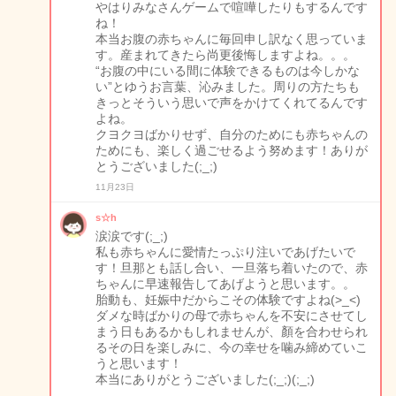
やはりみなさんゲームで喧嘩したりもするんです
ね！
本当お腹の赤ちゃんに毎回申し訳なく思っていま
す。産まれてきたら尚更後悔しますよね。。。
“お腹の中にいる間に体験できるものは今しかな
い”とゆうお言葉、沁みました。周りの方たちも
きっとそういう思いで声をかけてくれてるんです
よね。
クヨクヨばかりせず、自分のためにも赤ちゃんの
ためにも、楽しく過ごせるよう努めます！ありが
とうございました(;_;)
11月23日
s☆h
涙涙です(;_;)
私も赤ちゃんに愛情たっぷり注いであげたいで
す！旦那とも話し合い、一旦落ち着いたので、赤
ちゃんに早速報告してあげようと思います。。
胎動も、妊娠中だからこその体験ですよね(>_<)
ダメな時ばかりの母で赤ちゃんを不安にさせてし
まう日もあるかもしれませんが、顏を合わせられ
るその日を楽しみに、今の幸せを噛み締めていこ
うと思います！
本当にありがとうございました(;_;)(;_;)