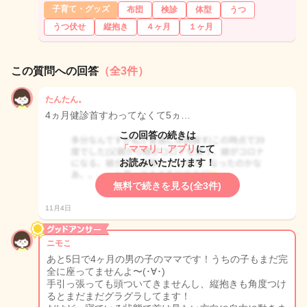
子育て・グッズ
布団
検診
体型
うつ
うつ伏せ
縦抱き
４ヶ月
１ヶ月
この質問への回答
（全3件）
たんたん。
4ヵ月健診首すわってなくて5ヵ…
この回答の続きは
「ママリ」アプリ
にて
お読みいただけます！
無料で続きを見る(全3件)
11月4日
ニモこ
あと5日で4ヶ月の男の子のママです！うちの子もまだ完
全に座ってませんよ〜(･∀･)
手引っ張っても頭ついてきませんし、縦抱きも角度つけ
るとまだまだグラグラしてます！