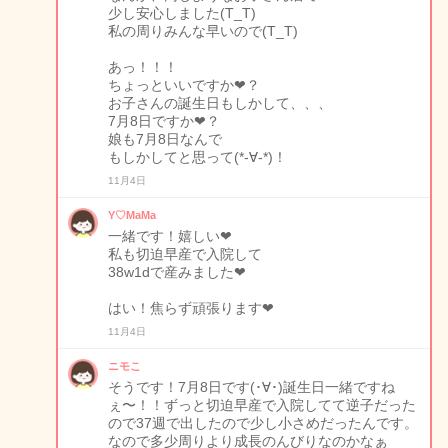
少し安心しました(T_T)
私の周りみんな早いので(T_T)
あっ！！！
ちょっといいですか❤？
お子さんの誕生日もしかして、、、
7月8日ですか❤？
娘も7月8日なんで
もしかしてと思って(*-∀-*)！
11月4日
Y♡MaMa
一緒です！嬉しい❤
私も切迫早産で入院して
38w1dで産みました❤
はい！焦らず頑張ります❤
11月4日
ニモこ
そうです！7月8日です(･∀･)誕生日一緒ですね
ぇ〜！！ずっと切迫早産で入院してて逆子だった
ので37週で出したので少し小さめだったんです。
なので多少周りより成長のんびりなのかなぁ