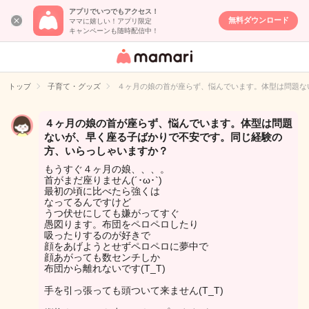
アプリでいつでもアクセス！
無料ダウンロード
ママに嬉しい！アプリ限定
キャンペーンも随時配信中！
女性専用匿名QA
アプリ・情報サ
トップ
子育て・グッズ
４ヶ月の娘の首が座らず、悩んでいます。体型は問題な
イト
４ヶ月の娘の首が座らず、悩んでいます。体型は問題
ないが、早く座る子ばかりで不安です。同じ経験の
方、いらっしゃいますか？
もうすぐ４ヶ月の娘、、、。
首がまだ座りません(´･ω･`)
最初の頃に比べたら強くは
なってるんですけど
うつ伏せにしても嫌がってすぐ
愚図ります。布団をペロペロしたり
吸ったりするのが好きで
顔をあげようとせずペロペロに夢中で
顔あがっても数センチしか
布団から離れないです(T_T)
手を引っ張っても頭ついて来ません(T_T)