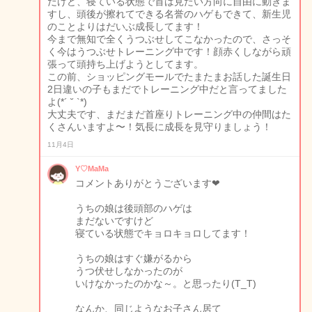
だけど、寝ている状態で首は見たい方向に自由に動きま
すし、頭後が擦れてできる名誉のハゲもできて、新生児
のことよりはだいぶ成長してます！
今まで無知で全くうつぶせしてこなかったので、さっそ
く今はうつぶせトレーニング中です！顔赤くしながら頑
張って頭持ち上げようとしてます。
この前、ショッピングモールでたまたまお話した誕生日
2日違いの子もまだでトレーニング中だと言ってました
よ(*´ ˘ `*)
大丈夫です、まだまだ首座りトレーニング中の仲間はた
くさんいますよ〜！気長に成長を見守りましょう！
11月4日
Y♡MaMa
コメントありがとうございます❤
うちの娘は後頭部のハゲは
まだないですけど
寝ている状態でキョロキョロしてます！
うちの娘はすぐ嫌がるから
うつ伏せしなかったのが
いけなかったのかな～。と思ったり(T_T)
なんか、同じようなお子さん居て