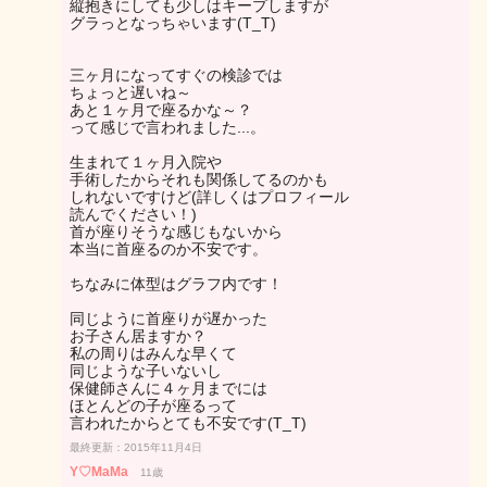
縦抱きにしても少しはキープしますが
グラっとなっちゃいます(T_T)
三ヶ月になってすぐの検診では
ちょっと遅いね～
あと１ヶ月で座るかな～？
って感じで言われました...。
生まれて１ヶ月入院や
手術したからそれも関係してるのかも
しれないですけど(詳しくはプロフィール
読んでください！)
首が座りそうな感じもないから
本当に首座るのか不安です。
ちなみに体型はグラフ内です！
同じように首座りが遅かった
お子さん居ますか？
私の周りはみんな早くて
同じような子いないし
保健師さんに４ヶ月までには
ほとんどの子が座るって
言われたからとても不安です(T_T)
最終更新：2015年11月4日
Y♡MaMa
11歳