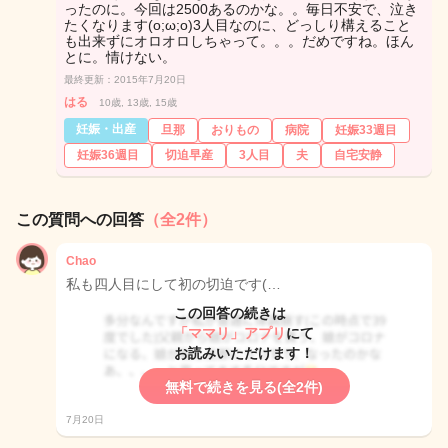
ったのに。今回は2500あるのかな。。毎日不安で、泣き
たくなります(o;ω;o)3人目なのに、どっしり構えること
も出来ずにオロオロしちゃって。。。だめですね。ほん
とに。情けない。
最終更新：2015年7月20日
はる
10歳, 13歳, 15歳
妊娠・出産
旦那
おりもの
病院
妊娠33週目
妊娠36週目
切迫早産
3人目
夫
自宅安静
この質問への回答
（全2件）
Chao
私も四人目にして初の切迫です(…
この回答の続きは
「ママリ」アプリ
にて
お読みいただけます！
無料で続きを見る(全2件)
7月20日