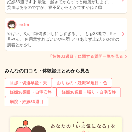
妊娠33週です🤰 最近、起きてからずっと頭痛がします、、
貧血はあるのですが、寝不足からとかですかね？😱
mr1rn
やばい、3人目準備後回しにしすぎる、、 もぉ33週で、9ヶ
月やん。 何用意すればいいやら😇 とりあえず上2人のお古の
肌着とか少し…
「妊娠33週目」に関する質問一覧を見る
みんなの口コミ・体験談まとめから見る
旦那・切迫早産・夫
おりもの・妊娠36週目・色
妊娠36週目・自宅安静
妊娠36週目・張り・自宅安静
病院・妊娠36週目