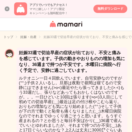
アプリでいつでもアクセス！
無料ダウンロード
ママに嬉しい！アプリ限定
キャンペーンも随時配信中！
女性専用匿名QA
アプリ・情報サ
トップ
妊娠・出産
妊娠33週で切迫早産の症状が出ており、不安と痛みを感じ
イト
妊娠33週で切迫早産の症状が出ており、不安と痛み
を感じています。子供の動きやおりものの増加も気に
なり、36週まで持つか不安です。木曜日に病院へ行
く予定で、安静に過ごしています。
ルテオニン一日４回飲んでいます。自宅安静なのですが
(°°;)子供２人いるし。旦那は夜勤で昼間は寝てるので安
静にはできません(>o<)最近やたら張ってきました(>.<)も
う33週だし、張りなどあってもおかしくはないのです
が。。。一日ひどいと10回は張ります(>o<)3人目にして
初めての切迫早産(;_;)最近は足の付け根やこむら返り。
おりもの増加なども気になり始めました(°°;)そして子供
が下の方で動くと恥骨も痛くなりました(;_;)木曜日病院
なのでそれまでゆっくり過ごそうと思います。もうすぐ
産まれるの？とか思うと毎日不安ばかり(__)36週で産ん
でいいとゆわれましたが、それまで持つのか不安(;_;)あ
と17日ぐらいなのかな？上2人は丈夫に3000㌘ぐらいあ