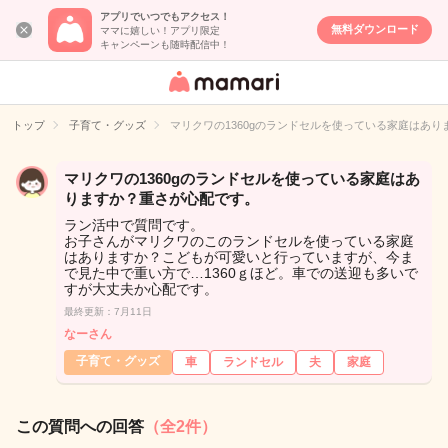
アプリでいつでもアクセス！
無料ダウンロード
ママに嬉しい！アプリ限定
キャンペーンも随時配信中！
女性専用匿名QA
アプリ・情報サ
トップ
子育て・グッズ
マリクワの1360gのランドセルを使っている家庭はあ
イト
マリクワの1360gのランドセルを使っている家庭はあ
りますか？重さが心配です。
ラン活中で質問です。
お子さんがマリクワのこのランドセルを使っている家庭
はありますか？こどもが可愛いと行っていますが、今ま
で見た中で重い方で…1360ｇほど。車での送迎も多いで
すが大丈夫か心配です。
最終更新：7月11日
なーさん
子育て・グッズ
車
ランドセル
夫
家庭
この質問への回答
（全2件）