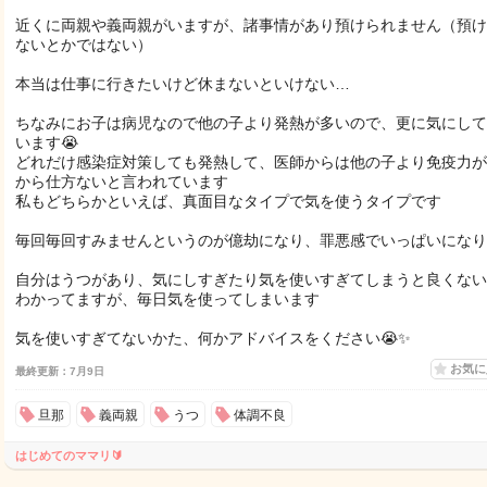
近くに両親や義両親がいますが、諸事情があり預けられません（預け
ないとかではない）
本当は仕事に行きたいけど休まないといけない…
ちなみにお子は病児なので他の子より発熱が多いので、更に気にして
います😭
どれだけ感染症対策しても発熱して、医師からは他の子より免疫力が
から仕方ないと言われています
私もどちらかといえば、真面目なタイプで気を使うタイプです
毎回毎回すみませんというのが億劫になり、罪悪感でいっぱいになり
自分はうつがあり、気にしすぎたり気を使いすぎてしまうと良くない
わかってますが、毎日気を使ってしまいます
気を使いすぎてないかた、何かアドバイスをください😭✨
お気
最終更新：7月9日
旦那
義両親
うつ
体調不良
はじめてのママリ🔰