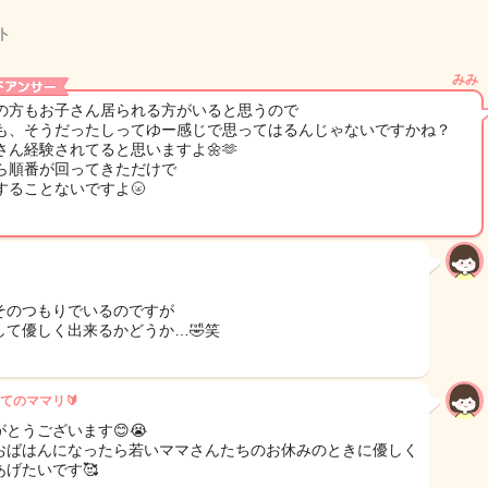
ト
みみ
の方もお子さん居られる方がいると思うので
も、そうだったしってゆー感じで思ってはるんじゃないですかね？
さん経験されてると思いますよ🌼🫶
ら順番が回ってきただけで
することないですよ🌝
そのつもりでいるのですが
して優しく出来るかどうか…🤣笑
てのママリ🔰
がとうございます😊😭
おばはんになったら若いママさんたちのお休みのときに優しく
あげたいです🥰