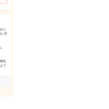
きた
日に手
..
母乳
えて