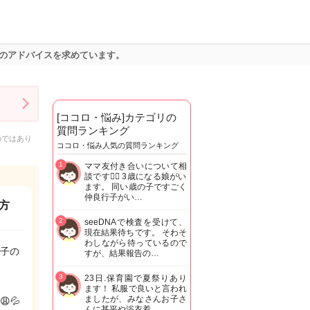
のアドバイスを求めています。
[ココロ・悩み]カテゴリの
質問ランキング
のではあり
ココロ・悩み人気の質問ランキング
1
ママ友付き合いについて相
談です🙇‍♂️ 3歳になる娘がい
ます。 同い歳の子ですごく
仲良行子がい…
方
2
seeDNAで検査を受けて、
現在結果待ちです。 そわそ
わしながら待っているので
子の
すが、結果報告の…
3
23日.保育園で夏祭りあり
ます！ 私服で良いと言われ
ましたが、みなさんお子さ
💦
んに甚平や浴衣着…