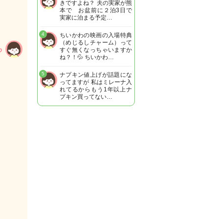
きですよね？ 夫の実家が熊
本で お盆前に２泊3日で
実家に泊まる予定…
4
ちいかわの映画の入場特典
（めじるしチャーム）って
すぐ無くなっちゃいますか
ね？！💦 ちいかわ…
5
ナプキン値上げが話題にな
ってますが 私はミレーナ入
れてるからもう1年以上ナ
プキン買ってない…