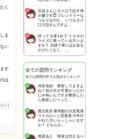
たく
4
店員さんにタメ口で話す母
が嫌です😇 フレンドリーな
つもりなのか、 いつもタメ
口で話すんですよ…
しま
5
持ってる車1台で トヨタの
ライズに乗っている方いま
すか？ 夫婦で車にはお金を
ない
かけたくなく、 …
ます
全ての質問ランキング
全ての質問の中で人気のランキング
のは
1
仲里依紗 整形してますよ
ね？前の方が可愛かったの
に今怖いんですが整形した
ら整形したーって…
に入り
1
2
鹿児島市 黎明館の大恐竜展
ライカのシン恐竜展 今年行
かれた方いらっしゃいます
か？ どちらか…
3
地震あと 帰省は控えるべ