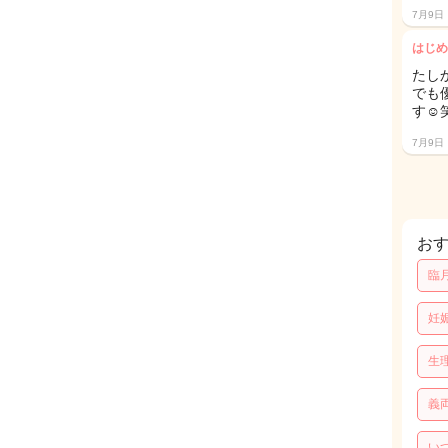
7月9日
はじめ
たし
でも
す☺︎
7月9日
お
臨
妊
生
義
い