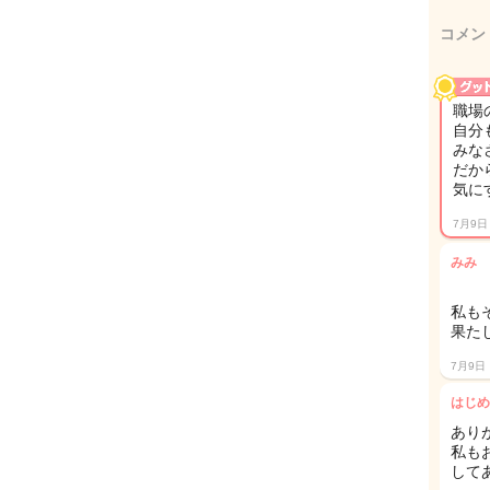
コメン
職場
自分
みな
だか
気に
7月9日
みみ
私も
果た
7月9日
はじめ
あり
私も
して