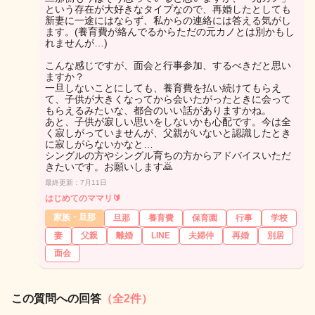
という存在が大好きなタイプなので、再婚したとしても
新妻に一途にはならず、私からの連絡には答える気がし
ます。(養育費が絡んでるからただの元カノとは別かもし
れませんが…)
こんな感じですが、面会と行事参加、するべきだと思い
ますか？
一旦しないことにしても、養育費を払い続けてもらえ
て、子供が大きくなってから会いたがったときに会って
もらえるみたいな、都合のいい話がありますかね。
あと、子供が寂しい思いをしないかも心配です。今は全
く寂しがっていませんが、父親がいないと認識したとき
に寂しがらないかなと…
シングルの方やシングル育ちの方からアドバイスいただ
きたいです。お願いします🙇
最終更新：7月11日
はじめてのママリ🔰
家族・旦那
旦那
養育費
保育園
行事
学校
妻
父親
離婚
LINE
夫婦仲
再婚
別居
面会
この質問への回答
（全2件）