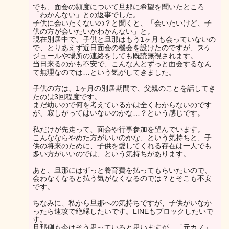
でも、面会の頻度について旦那に希望を聞いたところ
「わかんない」との返事でした。
子供に会いたくないの？と聞くと、「会いたいけど、子
供の方が会いたいかわかんない」と。
現在別居中で、子供と旦那はもう1ヶ月も会っていないの
で、とりあえず近日面会の機会を設けたのですが、スケ
ジュールや場所の連絡をしても既読無視されます。
当日来るのかも不安で、こんな人とずっと面会するなん
て無理なのでは…という気がしてきました。
子供の方は、1ヶ月の別居期間で、父親のことを話してき
たのは3回程度です。
まだ幼いので何を考えているかは全くわからないのです
が、寂しがってはいないのかな…？という感じです。
私だけが先走って、面会や行事参加を望んでいます。
こんなならやめた方がいいのかな、という気持ちと、子
供の将来のために、子供を愛してくれる存在は一人でも
多い方がいいのでは、という気持ちがあります。
あと、旦那にはずっと養育費を払ってもらいたいので、
会わなくなると払う気がなくなるのでは？とそこも不安
です。
ちなみに、私から旦那への気持ちですが、子供がいなか
ったら速攻で絶縁したいです。LINEもブロックしたいで
す。
旦那側も今はそう思っていると思いますが、「元カノ」