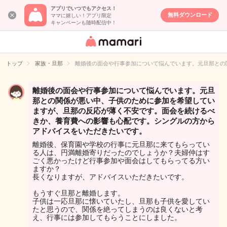
アプリでいつでもアクセス！
無料ダウンロード
ママに嬉しい！アプリ限定
キャンペーンも随時配信中！
女性専用匿名QA
アプリ・情報サ
トップ
家族・旦那
離婚後の面会や行事参加について悩んでいます。元旦那との
イト
離婚後の面会や行事参加について悩んでいます。元旦
那との関係が悪い中、子供のために参加を希望してい
ますが、旦那の反応が薄く不安です。面会を続けるべ
きか、養育費への影響も心配です。シングルの方から
アドバイスをいただきたいです。
離婚後、保育園や学校の行事に元旦那に来てもらってい
る人は、円満離婚寄りだったのでしょうか？夫婦仲はす
ごく悪かったけど行事参加や面会はしてもらってる方い
ますか？
長くなりますが、アドバイスいただきたいです。
もうすぐ旦那と離婚します。
子供は一応旦那に懐いていたし、旦那も子供を愛してい
たと思うので、関係を絶ってしまうのは良くないと考
え、行事には参加してもらうことにしました。