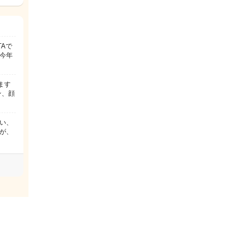
Aで
今年
ます
ン、顔
い、
が、