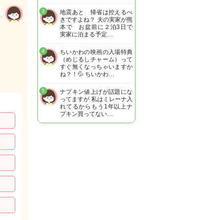
3
地震あと 帰省は控えるべ
きですよね？ 夫の実家が熊
本で お盆前に２泊3日で
実家に泊まる予定…
4
ちいかわの映画の入場特典
（めじるしチャーム）って
すぐ無くなっちゃいますか
ね？！💦 ちいかわ…
5
ナプキン値上げが話題にな
ってますが 私はミレーナ入
れてるからもう1年以上ナ
プキン買ってない…