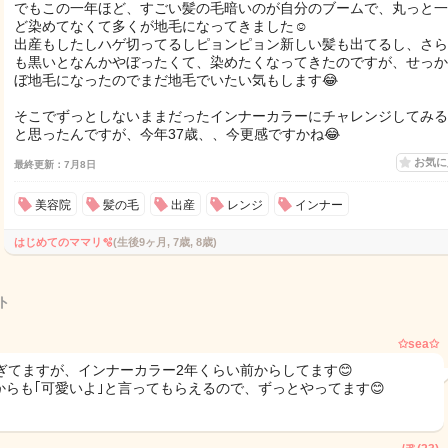
でもこの一年ほど、すごい髪の毛暗いのが自分のブームで、丸っと一
ど染めてなくて多くが地毛になってきました☺️
出産もしたしハゲ切ってるしピョンピョン新しい髪も出てるし、さら
も黒いとなんかやぼったくて、染めたくなってきたのですが、せっか
ぼ地毛になったのでまだ地毛でいたい気もします😂
そこでずっとしないままだったインナーカラーにチャレンジしてみる
と思ったんですが、今年37歳、、今更感ですかね😂
お気
最終更新：7月8日
美容院
髪の毛
出産
レンジ
インナー
はじめてのママリ🫧
(生後9ヶ月, 7歳, 8歳)
ト
✩sea✩
過ぎてますが、インナーカラー2年くらい前からしてます😊
からも｢可愛いよ｣と言ってもらえるので、ずっとやってます😊