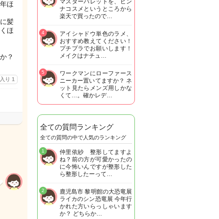
マスターパレットを、ピン
年ほ
ナコスメというところから
楽天で買ったので…
に髪
くほ
4
アイシャドウ単色のラメ、
おすすめ教えてください！
プチプラでお願いします！
メイクはナチュ…
か？
5
ワークマンにローファース
に入り
1
ニーカー置いてますか？ ネ
ット見たらメンズ用しかな
くて…。確かレデ…
全ての質問ランキング
全ての質問の中で人気のランキング
1
仲里依紗 整形してますよ
ね？前の方が可愛かったの
に今怖いんですが整形した
ら整形したーって…
2
鹿児島市 黎明館の大恐竜展
ライカのシン恐竜展 今年行
かれた方いらっしゃいます
か？ どちらか…