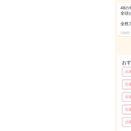
48
全頭
全然
7月8日
お
出
出
出
出
出