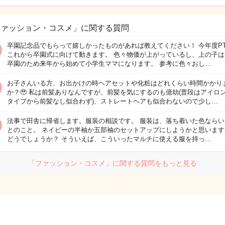
ファッション・コスメ」に関する質問
卒園記念品でもらって嬉しかったものがあれば教えてください！ 今年度PT
これから卒園式に向けて動きます。 色々物価が上がっているし、上の子は
卒園のため来年から始めて小学生ママになります。 参考に色々おし…
お子さんいる方、お出かけの時ヘアセットや化粧はどれくらい時間かかり
か？🥹 私は前髪ありなんですが、前髪を気にするのも億劫(普段はアイロ
タイプから前髪なし似合わず)、ストレートヘアも似合わないので少し…
法事で田舎に帰省します。服装の相談です。 服装は、落ち着いた色ならい
とのこと。 ネイビーの半袖か五部袖のセットアップにしようかと思います
どうでしょうか？ そういえば、こういったマルチに使える服を持っ…
「ファッション・コスメ」に関する質問をもっと見る