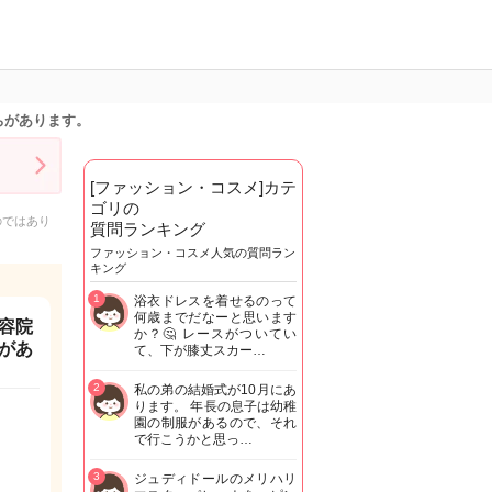
ちがあります。
[ファッション・コスメ]カテ
ゴリの
のではあり
質問ランキング
ファッション・コスメ人気の質問ラン
キング
1
浴衣ドレスを着せるのって
何歳までだなーと思います
容院
か？🤔 レースがついてい
があ
て、下が膝丈スカー…
2
私の弟の結婚式が10月にあ
ります。 年長の息子は幼稚
園の制服があるので、それ
で行こうかと思っ…
3
ジュディドールのメリハリ