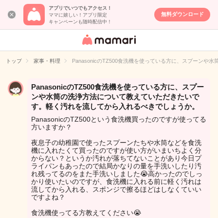
アプリでいつでもアクセス！
無料ダウンロード
ママに嬉しい！アプリ限定
キャンペーンも随時配信中！
女性専用匿名QA
アプリ・情報サ
トップ
家事・料理
PanasonicのTZ500食洗機を使っている方に、スプ
イト
PanasonicのTZ500食洗機を使っている方に、スプー
ンや水筒の洗浄方法について教えていただきたいで
す。軽く汚れを流してから入れるべきでしょうか。
PanasonicのTZ500という食洗機買ったのですが使ってる
方いますか？
夜息子の幼稚園で使ったスプーンたちや水筒などを食洗
機に入れたくて買ったのですが使い方がいまいちよく分
からない？というか汚れが落ちてないことがあり今日プ
ライパンもあったので結局かなりの量を手洗いしたり汚
れ残ってるのをまた手洗いしました😭高かったのでしっ
かり使いたいのですが、食洗機に入れる前に軽く汚れは
流してから入れる、スポンジで擦るほどはしなくていい
ですよね？
食洗機使ってる方教えてください😭