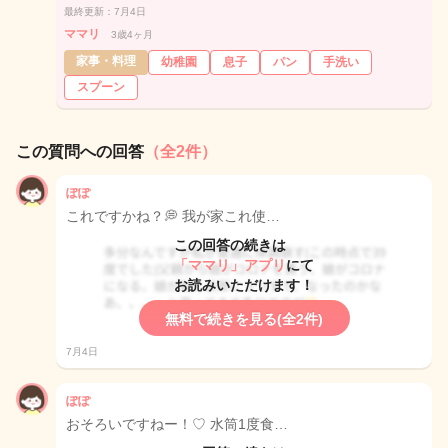
最終更新：7月4日
ママリ
3歳4ヶ月
家事・料理
幼稚園
息子
パン
手洗い
スプーン
この質問への回答
（全2件）
ぽぽ
これですかね？💭 我が家これ使…
この回答の続きは
「ママリ」アプリ
にて
お読みいただけます！
無料で続きを見る(全2件)
7月4日
ぽぽ
おそろいですねー！♡ 水筒1度食…