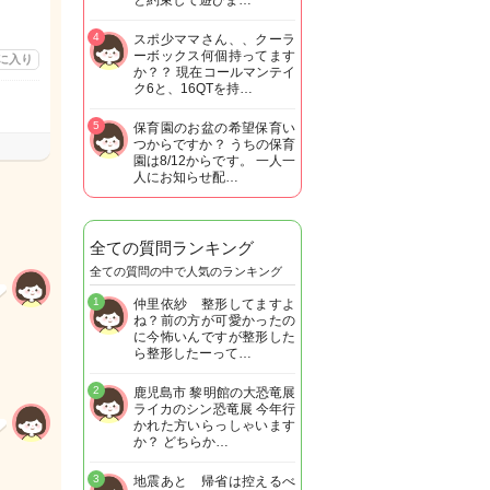
と約束して遊びま…
4
スポ少ママさん、、クーラ
ーボックス何個持ってます
に入り
か？？ 現在コールマンテイ
ク6と、16QTを持…
5
保育園のお盆の希望保育い
つからですか？ うちの保育
園は8/12からです。 一人一
人にお知らせ配…
全ての質問ランキング
全ての質問の中で人気のランキング
1
仲里依紗 整形してますよ
ね？前の方が可愛かったの
に今怖いんですが整形した
ら整形したーって…
2
鹿児島市 黎明館の大恐竜展
ライカのシン恐竜展 今年行
かれた方いらっしゃいます
か？ どちらか…
3
地震あと 帰省は控えるべ