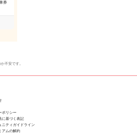
車券
のか不安です。
せ
ーポリシー
法に基づく表記
ュニティガイドライン
ミアムの解約