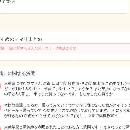
りません。
日
すすめのママリまとめ
育園・3歳に関するみんなの口コミ・体験談まとめ
歳」に関する質問
三重県に住むママさん 津市 四日市市 鈴鹿市 伊賀市 亀山市 この中でした
どこが1番住みやすい、子育てしやすいでしょうか？ まだ年少になってな
の子と3人暮し。 車はまだ持ってないです。もしかしたら買うか…
体操教室通ってる方、通ってみてどうですか？ 3歳になった娘がスイミン
ベビーから通っていて 今幼児クラスで継続して続けています。 とにかく
が好きなので 何かやらせてあげたいのですが、、 3歳で体操教室っ…
未就学児と新幹線を利用されたことのある方に質問です！ えきねっとで新