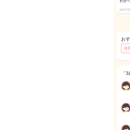
わか
6月27
お
保
「3