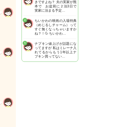
きですよね？ 夫の実家が熊
本で お盆前に２泊3日で
実家に泊まる予定…
4
ちいかわの映画の入場特典
（めじるしチャーム）って
すぐ無くなっちゃいますか
ね？！💦 ちいかわ…
5
ナプキン値上げが話題にな
ってますが 私はミレーナ入
れてるからもう1年以上ナ
プキン買ってない…