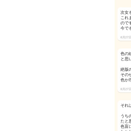
次女
これ
ので
今で
6月27
色の
と思
絶版
その
色か
6月27
それ
うち
たと
色盲