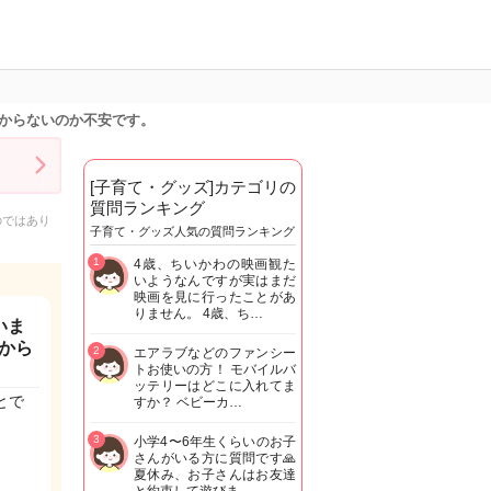
からないのか不安です。
[子育て・グッズ]カテゴリの
質問ランキング
のではあり
子育て・グッズ人気の質問ランキング
1
4歳、ちいかわの映画観た
いようなんですが実はまだ
映画を見に行ったことがあ
りません。 4歳、ち…
いま
から
2
エアラブなどのファンシー
トお使いの方！ モバイルバ
ッテリーはどこに入れてま
とで
すか？ ベビーカ…
3
小学4〜6年生くらいのお子
さんがいる方に質問です🙏
夏休み、お子さんはお友達