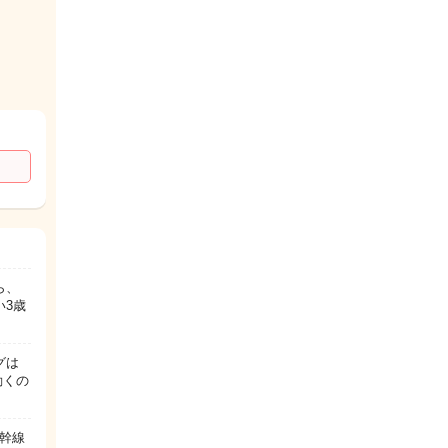
ら、
い3歳
グは
動くの
幹線