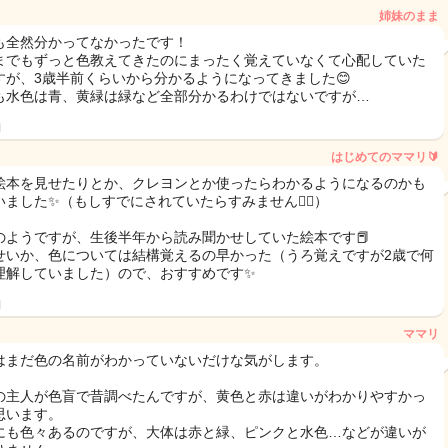
姉妹のまま
も全然分かってなかったです！
までもずっと色教えてきたのにまったく覚えていなくて心配していた
すが、3歳半前くらいから分かるようになってきました😊
も水色は青、黄緑は緑など全部分かるわけではないですが…
日
はじめてのママリ🔰
絵本を見せたりとか、クレヨンとか使ったらわかるようになるのかも
いました✨（もしすでにされていたらすみません🙇‍♀️）
のようですが、生後半年から読み聞かせしていた絵本です📕
せいか、色については結構覚えるの早かった（うろ覚えですが2歳で何
理解していました）ので、おすすめです✨
日
ママリ
はまだ色の名前がわかっていないだけな気がします。
の主人が色盲で昔調べたんですが、黄色と赤は違いがわかりやすかっ
思います。
にも色々あるのですが、大体は赤と緑、ピンクと水色…などが違いが