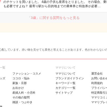
のチケットを買いました。 4歳の子供も座席をとりました。 その場合、乗
も必要ですよね？ 最寄り駅から目的地までの乗車券と特急券が必要…
「3歳」に関する質問をもっと見る
心配しています。赤い物を見せても黄色と答えることがあります。色がわからない
一覧
ママリについて
ファッション・コスメ
ママリについて
運営会社
ッズ
ココロ・悩み
ブランドガイドライン
お問い合わ
家族・旦那
キーワード一覧
利用規約
お出かけ
カテゴリ一一覧
プライバシ
産婦人科・小児科
サイトマップ
特定商取引
その他の疑問
ママリコミ
雑談・つぶやき
ママリプレ