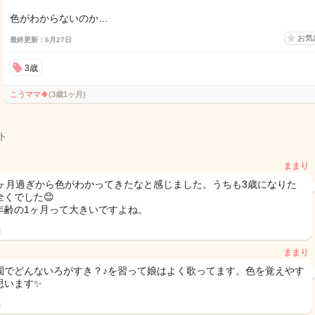
色がわからないのか…
お気
最終更新：6月27日
3歳
こうママ🍀
(3歳1ヶ月)
ト
ままり
4ヶ月過ぎから色がわかってきたなと感じました。うちも3歳になりた
全くでした😊
年齢の1ヶ月って大きいですよね。
日
ままり
園でどんないろがすき？♪を習って娘はよく歌ってます。色を覚えやす
思います✨
日