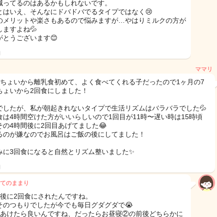
減ってるのはあるかもしれないです。
とはいえ、そんなにドバドバでるタイプではなく😢
のメリットや楽さもあるので悩みますが…やはりミルクの方が
しますよね💦
がとうございます😊
日
ママリ
月ちょいから離乳食初めて、よく食べてくれる子だったので1ヶ月の7
ちょいから2回食にしました！
でしたが、私が朝起きれないタイプで生活リズムはバラバラでした💦
食は4時間空けた方がいいらしいので1回目が11時〜遅い時は15時頃
その4時間後に2回目あげてました😂
るのが嫌なのでお風呂はご飯の後にしてました！
みに3回食になると自然とリズム整いました✨️
日
てのままり
月後に2回食にされたんですね。
そのつもりでしたが今でも毎日グダグダで😭
間あけたら良いんですね、だったらお昼寝②の前後どちらかに