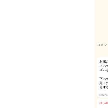
コメン
お腹
上の
ズム
下の
完ミ
ます
6月27
はじめ