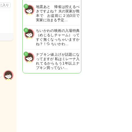
に入り
3
地震あと 帰省は控えるべ
きですよね？ 夫の実家が熊
本で お盆前に２泊3日で
実家に泊まる予定…
4
ちいかわの映画の入場特典
（めじるしチャーム）って
すぐ無くなっちゃいますか
ね？！💦 ちいかわ…
5
ナプキン値上げが話題にな
ってますが 私はミレーナ入
れてるからもう1年以上ナ
プキン買ってない…