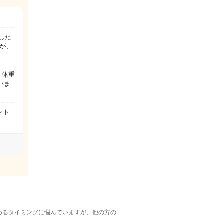
した
が、
 体重
いま
ント
めるタイミングに悩んでいますが、他の方の