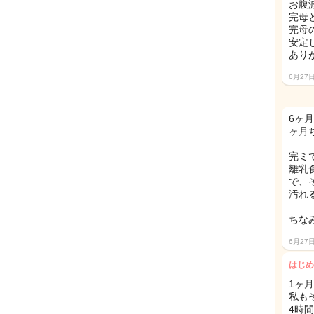
お腹
完母
完母
安定
あり
6月27
6ヶ
ヶ月
完ミ
離乳
で、
汚れ
ちな
6月27
はじめ
1ヶ
私も
4時