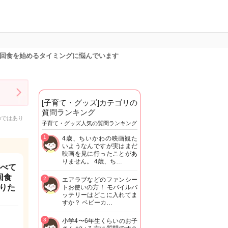
2回食を始めるタイミングに悩んでいます
[子育て・グッズ]カテゴリの
質問ランキング
のではあり
子育て・グッズ人気の質問ランキング
1
4歳、ちいかわの映画観た
いようなんですが実はまだ
映画を見に行ったことがあ
りません。 4歳、ち…
食べて
回食
2
エアラブなどのファンシー
りた
トお使いの方！ モバイルバ
ッテリーはどこに入れてま
すか？ ベビーカ…
3
小学4〜6年生くらいのお子