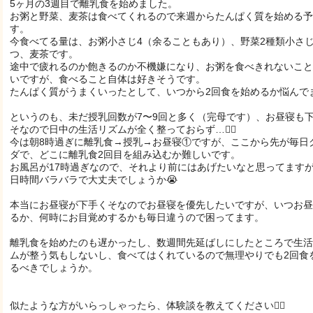
5ヶ月の3週目で離乳食を始めました。
お粥と野菜、麦茶は食べてくれるので来週からたんぱく質を始める予
す。
今食べてる量は、お粥小さじ4（余ることもあり）、野菜2種類小さじ
つ、麦茶です。
途中で疲れるのか飽きるのか不機嫌になり、お粥を食べきれないこと
いですが、食べること自体は好きそうです。
たんぱく質がうまくいったとして、いつから2回食を始めるか悩んで
というのも、未だ授乳回数が7〜9回と多く（完母です）、お昼寝も
そなので日中の生活リズムが全く整っておらず…🤦‍♀️
今は朝8時過ぎに離乳食→授乳→お昼寝①ですが、ここから先が毎日
ダで、どこに離乳食2回目を組み込むか難しいです。
お風呂が17時過ぎなので、それより前にはあげたいなと思ってます
日時間バラバラで大丈夫でしょうか😭
本当にお昼寝が下手くそなのでお昼寝を優先したいですが、いつお昼
るか、何時にお目覚めするかも毎日違うので困ってます。
離乳食を始めたのも遅かったし、数週間先延ばしにしたところで生活
ムが整う気もしないし、食べてはくれているので無理やりでも2回食
るべきでしょうか。
似たような方がいらっしゃったら、体験談を教えてください🙇‍♀️