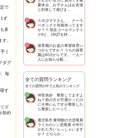
さんがいる方に質問です🙏
夏休み、お子さんはお友達
定で
と約束して遊びま…
1ず
4
スポ少ママさん、、クーラ
ーボックス何個持ってます
も多
か？？ 現在コールマンテイ
ク6と、16QTを持…
ます。
5
保育園のお盆の希望保育い
つからですか？ うちの保育
下手く
園は8/12からです。 一人一
人にお知らせ配…
グダグ
が、毎
全ての質問ランキング
全ての質問の中で人気のランキング
寝す
1
仲里依紗 整形してますよ
ね？前の方が可愛かったの
に今怖いんですが整形した
リズ
ら整形したーって…
を始め
2
鹿児島市 黎明館の大恐竜展
ライカのシン恐竜展 今年行
かれた方いらっしゃいます
か？ どちらか…