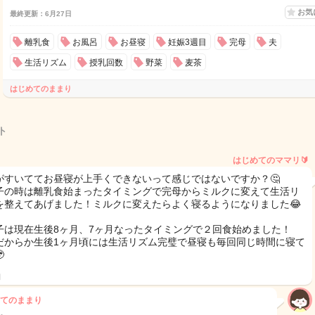
お気
最終更新：6月27日
離乳食
お風呂
お昼寝
妊娠3週目
完母
夫
生活リズム
授乳回数
野菜
麦茶
はじめてのままり
ト
はじめてのママリ🔰
がすいててお昼寝が上手くできないって感じではないですか？🤔
子の時は離乳食始まったタイミングで完母からミルクに変えて生活リ
を整えてあげました！ミルクに変えたらよく寝るようになりました😂
子は現在生後8ヶ月、7ヶ月なったタイミングで２回食始めました！
だからか生後1ヶ月頃には生活リズム完璧で昼寝も毎回同じ時間に寝て

日
てのままり