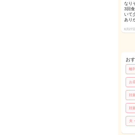
なり
3回
いて
あり
6月27
お
離
お
妊
妊
夫