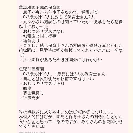
②幼稚園附属の保育園
・息子が春から年少予定なので、通園が楽
・0-2歳の計15人に対して保育士さん2人
・元々小さい施設なのは知っていたが、見学したら想像
以上に狭かった
・おむつのサブスクなし
・幼稚園と同じ行事
・給食あり
・見学した感じ保育士さんの雰囲気が微妙な感じがした
(他2園は、見学時に軽く挨拶してくれたがここは一切な
し)
・広い園庭があるためほぼ園外には行かない
③駅前保育園
・0-2歳の計19人、1歳児には2人の保育士さん
・自宅とは反対側だが駅前で立地はいい
・おむつのサブスクあり
・給食
・雰囲気良し
・行事充実
私の点数的に入りやすいのは①>③>②になります。
私個人的には①が、園児と保育士さんの関係性などから
良いなぁと思っているのですが、みなさんの意見聞かせ
てください🙇‍♀️
最終更新：6月26日