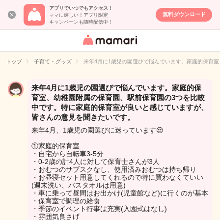
アプリでいつでもアクセス！
無料ダウンロード
ママに嬉しい！アプリ限定
キャンペーンも随時配信中！
女性専用匿名QA
アプリ・情報サ
トップ
子育て・グッズ
来年4月に1歳児の園選びで悩んでいます。家庭的保育
イト
来年4月に1歳児の園選びで悩んでいます。家庭的保
育室、幼稚園附属の保育園、駅前保育園の3つを比較
中です。特に家庭的保育室が良いと感じていますが、
皆さんの意見を聞きたいです。
来年4月、1歳児の園選びに迷っています😔
①家庭的保育室
・自宅から自転車3-5分
・0-2歳の計4人に対して保育士さんが3人
・おむつのサブスクなし、使用済みおむつは持ち帰り
・お昼寝セット用意してくれるので特に買わなくていい
(週末洗い、バスタオルは用意)
・車に乗って昼間はお出かけ(児童館など)に行くのが基本
・保育室で調理の給食
・季節のイベント行事は充実(入園式はなし)
・雰囲気良さげ