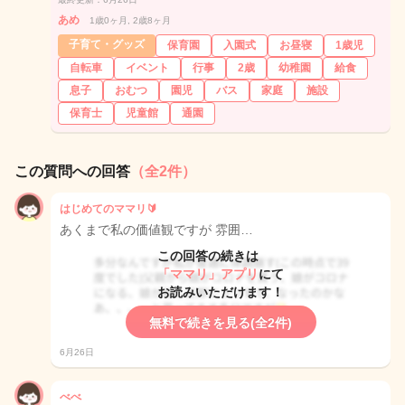
あめ
1歳0ヶ月, 2歳8ヶ月
子育て・グッズ
保育園
入園式
お昼寝
1歳児
自転車
イベント
行事
2歳
幼稚園
給食
息子
おむつ
園児
バス
家庭
施設
保育士
児童館
通園
この質問への回答
（全2件）
はじめてのママリ🔰
あくまで私の価値観ですが 雰囲…
この回答の続きは
「ママリ」アプリ
にて
お読みいただけます！
無料で続きを見る(全2件)
6月26日
べべ