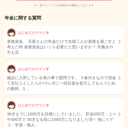
※一部プレミアム会員限定の機能もございます
年金に関する質問
はじめてのママリ🔰
老後資金。 旦那さんの年金だけで夫婦二人が老後を過ごすと
考えた時 老後資金はいくら必要だと思いますか？ 共働きの
方も旦…
はじめてのママリ🔰
施設に入所している母の事で質問です。 ３食付きなので現金
て支払うとしたら2〜3ヶ月に一回目薬を処方してもらうため
の眼科、1…
はじめてのママリ🔰
30才までに1000万を目標にしていました。 貯金600万・ニー
サ400万で 30才なる前に1000万になりました😢✨ 他にイデ
コ・学資・個人…