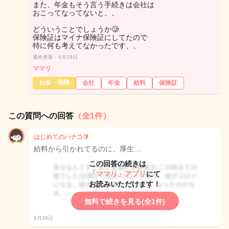
また、年金もそう言う手続きは会社は
おこってなってないと、、
どういうことでしょうか🥲
保険証はマイナ保険証にしてたので
特に何も考えてなかったです、、
最終更新：6月29日
ママリ
お金・保険
会社
年金
給料
保険証
この質問への回答
（全1件）
はじめてのハナコ🔰
給料から引かれてるのに、厚生…
この回答の続きは
「ママリ」アプリ
にて
お読みいただけます！
無料で続きを見る(全1件)
6月26日