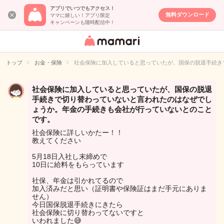
アプリでいつでもアクセス！
無料ダウンロード
ママに嬉しい！アプリ限定
キャンペーンも随時配信中！
女性専用匿名QA
アプリ・情報サ
トップ
お金・保険
社会保険に加入していると思っていたが、国保の脱退手続き
イト
社会保険に加入していると思っていたが、国保の脱退
手続きで切り替わっていないと言われたのはなぜでし
ょうか。年金の手続きも会社が行っていないとのこと
です。
社会保険に詳しいかたー！！
教えてください
5月18日入社し末締めで
10日に給料をもらっています
社保、年金は引かれてるので
加入済みだと思い（証明書や保険証はまだ手元にありま
せん）
今日国保脱退手続きにきたら
社会保険に切り替わってないですと
いわれました😅