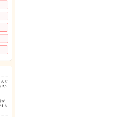
とんど
いい
音が
す💧