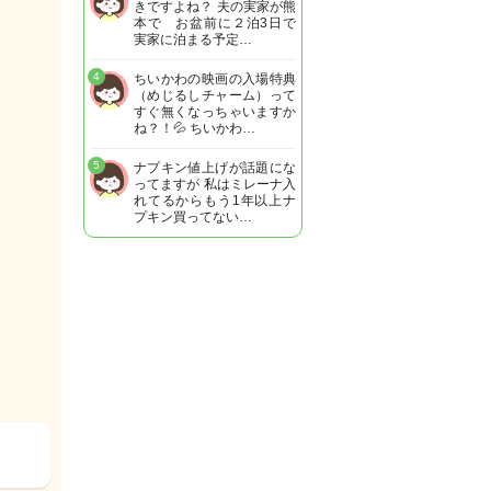
きですよね？ 夫の実家が熊
本で お盆前に２泊3日で
実家に泊まる予定…
4
ちいかわの映画の入場特典
（めじるしチャーム）って
すぐ無くなっちゃいますか
ね？！💦 ちいかわ…
5
ナプキン値上げが話題にな
ってますが 私はミレーナ入
れてるからもう1年以上ナ
プキン買ってない…