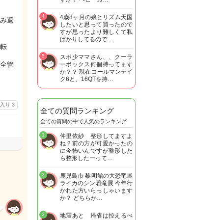
4
4歳8ヶ月の娘とリズム天国
み返
したいと思って買ったので
すが思ったより難しくて私
ばかりしてるので…
転
5
スポ少ママさん、、クーラ
全管
ーボックス何個持ってます
か？？ 現在コールマンテイ
ク6と、16QTを持…
に入り
3
全ての質問ランキング
全ての質問の中で人気のランキング
1
仲里依紗 整形してますよ
ね？前の方が可愛かったの
に今怖いんですが整形した
ら整形したーって…
2
鹿児島市 黎明館の大恐竜展
ライカのシン恐竜展 今年行
かれた方いらっしゃいます
か？ どちらか…
3
地震あと 帰省は控えるべ