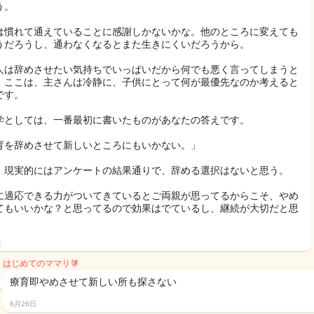
う。
は慣れて通えていることに感謝しかないかな。他のところに変えても
うだろうし、通わなくなるとまた生きにくいだろうから。
人は辞めさせたい気持ちでいっぱいだから何でも悪く言ってしまうと
。ここは、主さんは冷静に、子供にとって何が最優先なのか考えると
です。
学としては、一番最初に書いたものがあなたの答えです。
育を辞めさせて新しいところにもいかない。」
、現実的にはアンケートの結果通りで、辞める選択はないと思う。
に適応できる力がついてきているとご両親が思ってるからこそ、やめ
てもいいかな？と思ってるので効果はでているし、継続が大切だと思
日
はじめてのママリ🔰
療育即やめさせて新しい所も探さない
6月26日