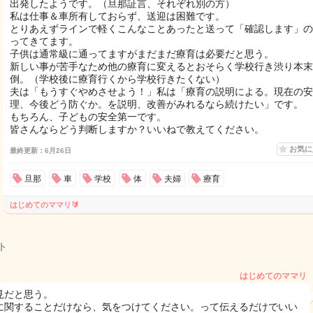
出発したようです。（旦那証言、それぞれ別の方）
私は仕事＆車所有しておらず、送迎は困難です。
とりあえずラインで軽くこんなことあったと送って「確認します」の
ってきてます。
子供は通常級に通ってますがまだまだ療育は必要だと思う。
新しい事が苦手なため他の療育に変えるとおそらく学校行き渋り本末
倒。（学校後に療育行くから学校行きたくない）
夫は「もうすぐやめさせよう！」私は「療育の説明による。現在の安
理、今後どう防ぐか。を説明、改善がみれるなら続けたい」です。
もちろん、子どもの安全第一です。
皆さんならどう判断しますか？いいねで教えてください。
お気
最終更新：6月26日
旦那
車
学校
体
夫婦
療育
はじめてのママリ🔰
ト
はじめてのママリ
見だと思う。
に関することだけなら、気をつけてください。って伝えるだけでいい