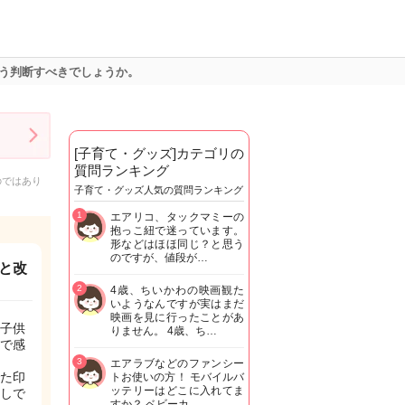
う判断すべきでしょうか。
[子育て・グッズ]カテゴリの
質問ランキング
のではあり
子育て・グッズ人気の質問ランキング
1
エアリコ、タックマミーの
抱っこ紐で迷っています。
形などはほほ同じ？と思う
のですが、値段が…
と改
2
4歳、ちいかわの映画観た
いようなんですが実はまだ
映画を見に行ったことがあ
子供
りません。 4歳、ち…
で感
3
エアラブなどのファンシー
た印
トお使いの方！ モバイルバ
ッテリーはどこに入れてま
しで
すか？ ベビーカ…