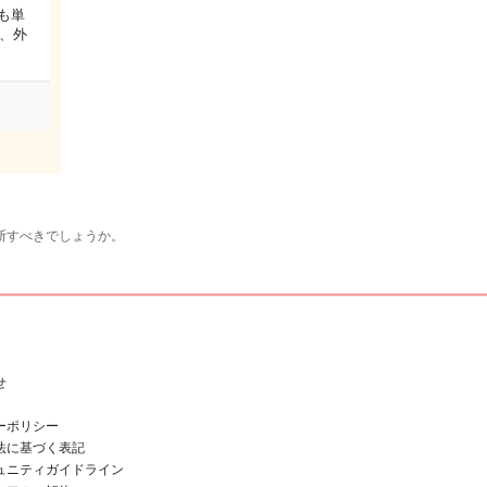
も単
、外
断すべきでしょうか。
せ
ーポリシー
法に基づく表記
ュニティガイドライン