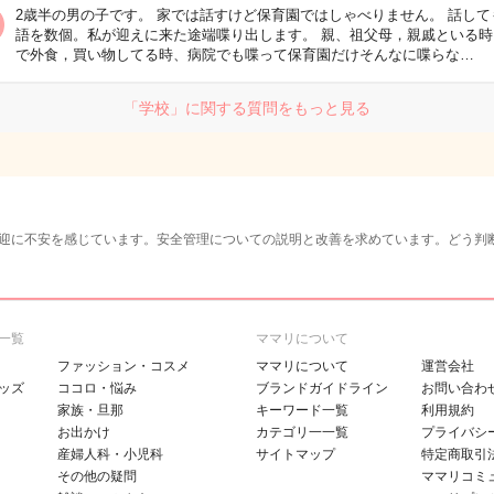
2歳半の男の子です。 家では話すけど保育園ではしゃべりません。 話して
語を数個。私が迎えに来た途端喋り出します。 親、祖父母，親戚といる時
で外食，買い物してる時、病院でも喋って保育園だけそんなに喋らな…
「学校」に関する質問をもっと見る
迎に不安を感じています。安全管理についての説明と改善を求めています。どう判
一覧
ママリについて
ファッション・コスメ
ママリについて
運営会社
ッズ
ココロ・悩み
ブランドガイドライン
お問い合わ
家族・旦那
キーワード一覧
利用規約
お出かけ
カテゴリ一一覧
プライバシ
産婦人科・小児科
サイトマップ
特定商取引
その他の疑問
ママリコミ