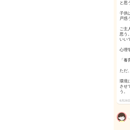
と思
子供
戸惑
ご主
思う
いい
心理
「養
ただ
環境
させ
う。
6月26