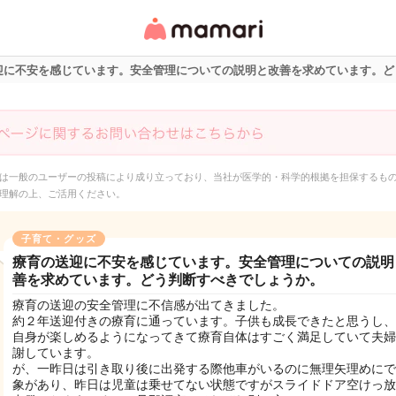
女性専用匿名QAアプ
リ・情報サイト
迎に不安を感じています。安全管理についての説明と改善を求めています。ど
は一般のユーザーの投稿により成り立っており、当社が医学的・科学的根拠を担保するも
理解の上、ご活用ください。
子育て・グッズ
療育の送迎に不安を感じています。安全管理についての説明
善を求めています。どう判断すべきでしょうか。
療育の送迎の安全管理に不信感が出てきました。
約２年送迎付きの療育に通っています。子供も成長できたと思うし、
自身が楽しめるようになってきて療育自体はすごく満足していて夫婦
謝しています。
が、一昨日は引き取り後に出発する際他車がいるのに無理矢理めにで
象があり、昨日は児童は乗せてない状態ですがスライドドア空けっ放