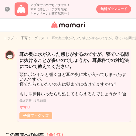
アプリでいつでもアクセス！
無料ダウンロード
ママに嬉しい！アプリ限定
キャンペーンも随時配信中！
女性専用匿名QA
アプリ・情報サ
トップ
子育て・グッズ
耳の奥に水が入った感じがするのですが、寝ている間に
イト
耳の奥に水が入った感じがするのですが、寝ている間
に抜けることが多いのでしょうか。耳鼻科での対処法
について教えてください。
頭にボンボンと響くほど耳の奥に水が入ってしまったぽ
いんですが、
寝てたらだいたいの人は朝までに抜けてますかね？
もし耳鼻科いったら対処してもらえるんでしょうか？🤔
最終更新：6月25日
ママリ
子育て・グッズ
この質問への回答
（全1件）